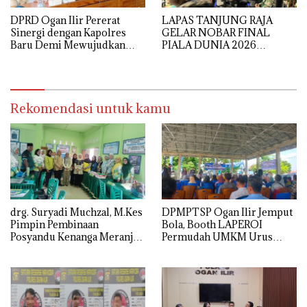
DPRD Ogan Ilir Pererat
LAPAS TANJUNG RAJA
Sinergi dengan Kapolres
GELAR NOBAR FINAL
Baru Demi Mewujudkan
PIALA DUNIA 2026
Kamtibmas yang Kondusif
BERSAMA TNI, PERKUAT
SINERGI DAN KEAMANAN
Rekomendasi untuk kamu
drg. Suryadi Muchzal, M.Kes
DPMPTSP Ogan Ilir Jemput
Pimpin Pembinaan
Bola, Booth LAPEROI
Posyandu Kenanga Meranjat
Permudah UMKM Urus
Ilir, Dinkes Ogan Ilir
Legalitas Usaha di
Optimistis Raih Prestasi
Pemulutan
Provinsi