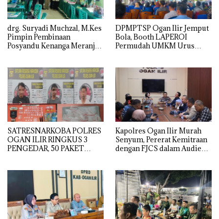
drg. Suryadi Muchzal, M.Kes
DPMPTSP Ogan Ilir Jemput
Pimpin Pembinaan
Bola, Booth LAPEROI
Posyandu Kenanga Meranjat
Permudah UMKM Urus
Ilir, Dinkes Ogan Ilir
Legalitas Usaha di
Optimistis Raih Prestasi
Pemulutan
Provinsi
SATRESNARKOBA POLRES
Kapolres Ogan Ilir Murah
OGAN ILIR RINGKUS 3
Senyum, Pererat Kemitraan
PENGEDAR, 50 PAKET
dengan FJCS dalam Audiensi
SABU GAGAL DIEDARKAN
Penuh Keakraban