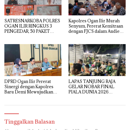
SATRESNARKOBA POLRES
Kapolres Ogan Ilir Murah
OGAN ILIR RINGKUS 3
Senyum, Pererat Kemitraan
PENGEDAR, 50 PAKET
dengan FJCS dalam Audiensi
SABU GAGAL DIEDARKAN
Penuh Keakraban
DPRD Ogan Ilir Pererat
LAPAS TANJUNG RAJA
Sinergi dengan Kapolres
GELAR NOBAR FINAL
Baru Demi Mewujudkan
PIALA DUNIA 2026
Kamtibmas yang Kondusif
BERSAMA TNI, PERKUAT
SINERGI DAN KEAMANAN
Tinggalkan Balasan