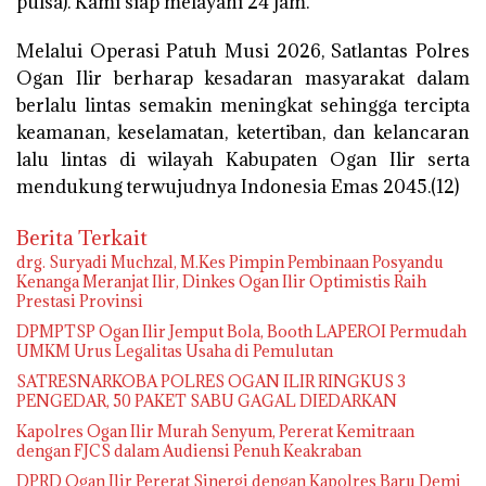
pulsa). Kami siap melayani 24 jam.”
Melalui Operasi Patuh Musi 2026, Satlantas Polres
Ogan Ilir berharap kesadaran masyarakat dalam
berlalu lintas semakin meningkat sehingga tercipta
keamanan, keselamatan, ketertiban, dan kelancaran
lalu lintas di wilayah Kabupaten Ogan Ilir serta
mendukung terwujudnya Indonesia Emas 2045.(12)
Berita Terkait
drg. Suryadi Muchzal, M.Kes Pimpin Pembinaan Posyandu
Kenanga Meranjat Ilir, Dinkes Ogan Ilir Optimistis Raih
Prestasi Provinsi
DPMPTSP Ogan Ilir Jemput Bola, Booth LAPEROI Permudah
UMKM Urus Legalitas Usaha di Pemulutan
SATRESNARKOBA POLRES OGAN ILIR RINGKUS 3
PENGEDAR, 50 PAKET SABU GAGAL DIEDARKAN
Kapolres Ogan Ilir Murah Senyum, Pererat Kemitraan
dengan FJCS dalam Audiensi Penuh Keakraban
DPRD Ogan Ilir Pererat Sinergi dengan Kapolres Baru Demi