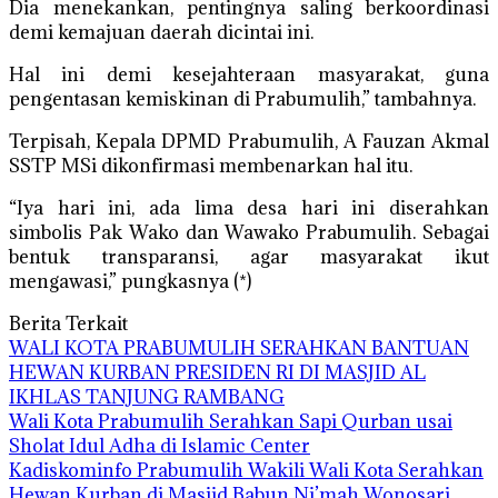
Dia menekankan, pentingnya saling berkoordinasi
demi kemajuan daerah dicintai ini.
Hal ini demi kesejahteraan masyarakat, guna
pengentasan kemiskinan di Prabumulih,” tambahnya.
Terpisah, Kepala DPMD Prabumulih, A Fauzan Akmal
SSTP MSi dikonfirmasi membenarkan hal itu.
“Iya hari ini, ada lima desa hari ini diserahkan
simbolis Pak Wako dan Wawako Prabumulih. Sebagai
bentuk transparansi, agar masyarakat ikut
mengawasi,” pungkasnya (*)
Berita Terkait
WALI KOTA PRABUMULIH SERAHKAN BANTUAN
HEWAN KURBAN PRESIDEN RI DI MASJID AL
IKHLAS TANJUNG RAMBANG
Wali Kota Prabumulih Serahkan Sapi Qurban usai
Sholat Idul Adha di Islamic Center
Kadiskominfo Prabumulih Wakili Wali Kota Serahkan
Hewan Kurban di Masjid Babun Ni’mah Wonosari