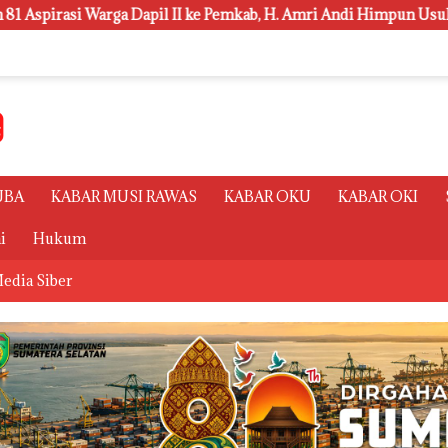
l II ke Pemkab, H. Amri Andi Himpun Usulan Terbanyak
UBA
KABAR MUSI RAWAS
KABAR OKU
KABAR OKI
i
Hukum
edia Siber