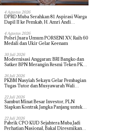
4 Agustus 2026
DPRD Muba Serahkan 81 Aspirasi Warga
Dapil II ke Pemkab, H. Amri Andi
Himpun Usulan Terbanyak
4 Agustus 2026
Polsri Juara Umum PORSENI XV, Raih 60
Medali dan Ukir Gelar Keenam
30 Juli 2026
Modernisasi Anggaran: BRI Bangko dan
Satker BPN Merangin Resmi Teken PKS
Penerbitan KKP
26 Juli 2026
PKBM Nasyiah Sekayu Gelar Pembagian
Tugas Tutor dan Musyawarah Wali
Murid Tahun Ajaran 2026/2027
22 Juli 2026
Sambut Minat Besar Investor, PLN
Siapkan Kontrak Jangka Panjang untuk
Akselerasi Proyek PSEL
22 Juli 2026
Pabrik CPO KUD Sejahtera Muba Jadi
Perhatian Nasional, Bakal Diresmikan
Presiden Prabowo