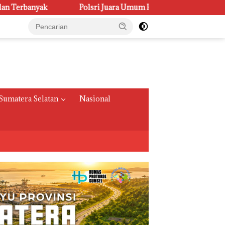
Polsri Juara Umum PORSENI XV, Raih 60 Medali dan Ukir Gelar 
Sumatera Selatan
Nasional