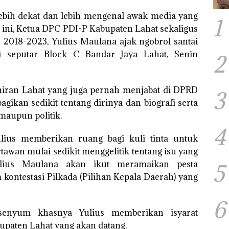
ebih dekat dan lebih mengenal awak media yang
1
 ini, Ketua DPC PDI-P Kabupaten Lahat sekaligus
2018-2023, Yulius Maulana ajak ngobrol santai
 seputar Block C Bandar Jaya Lahat, Senin
2
ahiran Lahat yang juga pernah menjabat di DPRD
3
gikan sedikit tentang dirinya dan biografi serta
maupun politik.
4
Yulius memberikan ruang bagi kuli tinta untuk
rtawan mulai sedikit menggelitik tentang isu yang
ius Maulana akan ikut meramaikan pesta
5
kontestasi Pilkada (Pilihan Kepala Daerah) yang
6
 senyum khasnya Yulius memberikan isyarat
bupaten Lahat yang akan datang.