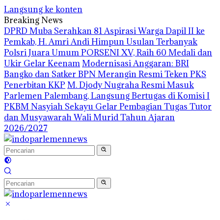
Langsung ke konten
Breaking News
DPRD Muba Serahkan 81 Aspirasi Warga Dapil II ke
Pemkab, H. Amri Andi Himpun Usulan Terbanyak
Polsri Juara Umum PORSENI XV, Raih 60 Medali dan
Ukir Gelar Keenam
Modernisasi Anggaran: BRI
Bangko dan Satker BPN Merangin Resmi Teken PKS
Penerbitan KKP
M. Djody Nugraha Resmi Masuk
Parlemen Palembang, Langsung Bertugas di Komisi I
PKBM Nasyiah Sekayu Gelar Pembagian Tugas Tutor
dan Musyawarah Wali Murid Tahun Ajaran
2026/2027