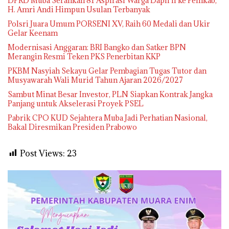
DPRD Muba Serahkan 81 Aspirasi Warga Dapil II ke Pemkab,
H. Amri Andi Himpun Usulan Terbanyak
Polsri Juara Umum PORSENI XV, Raih 60 Medali dan Ukir
Gelar Keenam
Modernisasi Anggaran: BRI Bangko dan Satker BPN
Merangin Resmi Teken PKS Penerbitan KKP
PKBM Nasyiah Sekayu Gelar Pembagian Tugas Tutor dan
Musyawarah Wali Murid Tahun Ajaran 2026/2027
Sambut Minat Besar Investor, PLN Siapkan Kontrak Jangka
Panjang untuk Akselerasi Proyek PSEL
Pabrik CPO KUD Sejahtera Muba Jadi Perhatian Nasional,
Bakal Diresmikan Presiden Prabowo
Post Views:
23