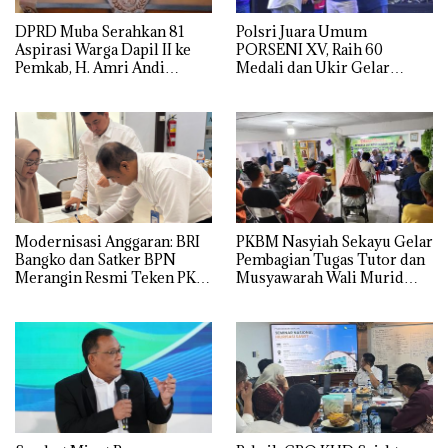
DPRD Muba Serahkan 81
Polsri Juara Umum
Aspirasi Warga Dapil II ke
PORSENI XV, Raih 60
Pemkab, H. Amri Andi
Medali dan Ukir Gelar
Himpun Usulan Terbanyak
Keenam
Modernisasi Anggaran: BRI
PKBM Nasyiah Sekayu Gelar
Bangko dan Satker BPN
Pembagian Tugas Tutor dan
Merangin Resmi Teken PKS
Musyawarah Wali Murid
Penerbitan KKP
Tahun Ajaran 2026/2027