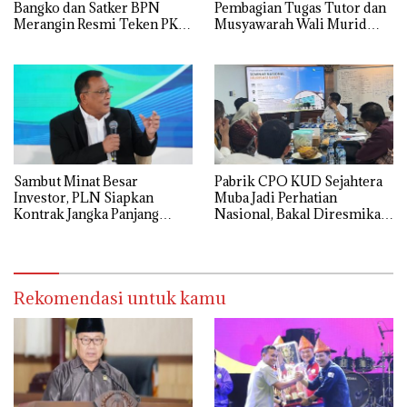
Bangko dan Satker BPN
Pembagian Tugas Tutor dan
Merangin Resmi Teken PKS
Musyawarah Wali Murid
Penerbitan KKP
Tahun Ajaran 2026/2027
Sambut Minat Besar
Pabrik CPO KUD Sejahtera
Investor, PLN Siapkan
Muba Jadi Perhatian
Kontrak Jangka Panjang
Nasional, Bakal Diresmikan
untuk Akselerasi Proyek
Presiden Prabowo
PSEL
Rekomendasi untuk kamu