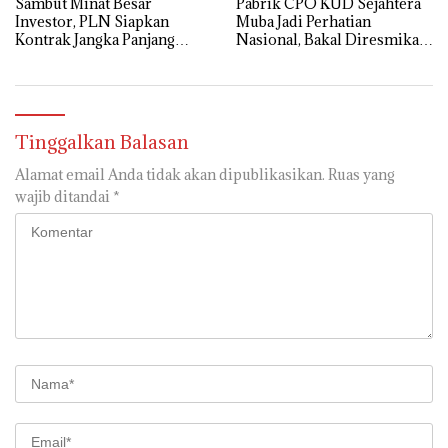
Sambut Minat Besar
Pabrik CPO KUD Sejahtera
Investor, PLN Siapkan
Muba Jadi Perhatian
Kontrak Jangka Panjang
Nasional, Bakal Diresmikan
untuk Akselerasi Proyek
Presiden Prabowo
PSEL
Tinggalkan Balasan
Alamat email Anda tidak akan dipublikasikan.
Ruas yang
wajib ditandai
*