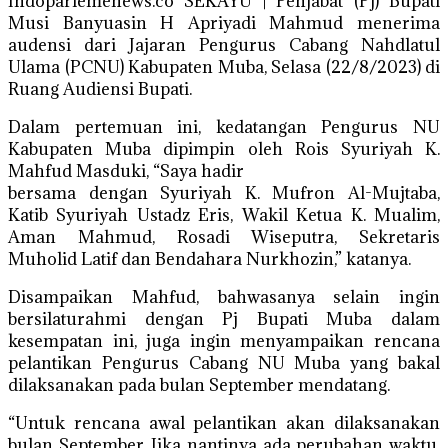
Indoparlemenews.co SEKAYU | Penjabat (Pj) Bupati
Musi Banyuasin H Apriyadi Mahmud menerima
audensi dari Jajaran Pengurus Cabang Nahdlatul
Ulama (PCNU) Kabupaten Muba, Selasa (22/8/2023) di
Ruang Audiensi Bupati.
Dalam pertemuan ini, kedatangan Pengurus NU
Kabupaten Muba dipimpin oleh Rois Syuriyah K.
Mahfud Masduki, “Saya hadir
bersama dengan Syuriyah K. Mufron Al-Mujtaba,
Katib Syuriyah Ustadz Eris, Wakil Ketua K. Mualim,
Aman Mahmud, Rosadi Wiseputra, Sekretaris
Muholid Latif dan Bendahara Nurkhozin,” katanya.
Disampaikan Mahfud, bahwasanya selain ingin
bersilaturahmi dengan Pj Bupati Muba dalam
kesempatan ini, juga ingin menyampaikan rencana
pelantikan Pengurus Cabang NU Muba yang bakal
dilaksanakan pada bulan September mendatang.
“Untuk rencana awal pelantikan akan dilaksanakan
bulan September. Jika nantinya ada perubahan waktu,