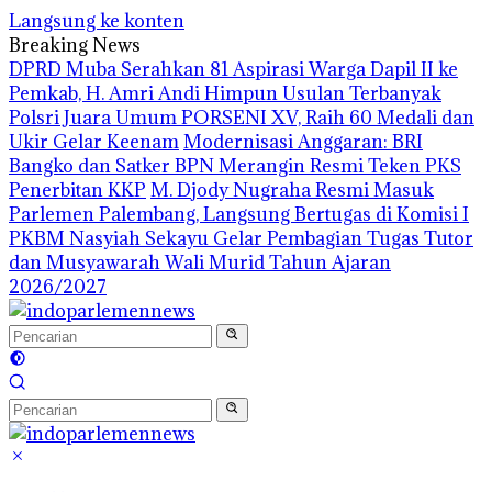
Langsung ke konten
Breaking News
DPRD Muba Serahkan 81 Aspirasi Warga Dapil II ke
Pemkab, H. Amri Andi Himpun Usulan Terbanyak
Polsri Juara Umum PORSENI XV, Raih 60 Medali dan
Ukir Gelar Keenam
Modernisasi Anggaran: BRI
Bangko dan Satker BPN Merangin Resmi Teken PKS
Penerbitan KKP
M. Djody Nugraha Resmi Masuk
Parlemen Palembang, Langsung Bertugas di Komisi I
PKBM Nasyiah Sekayu Gelar Pembagian Tugas Tutor
dan Musyawarah Wali Murid Tahun Ajaran
2026/2027