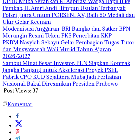
DPRD Muba Serahkan 81 Aspirasi Warga Dapil II ke
Pemkab, H. Amri Andi Himpun Usulan Terbanyak
Polsri Juara Umum PORSENI XV, Raih 60 Medali dan
Ukir Gelar Keenam
Modernisasi Anggaran: BRI Bangko dan Satker BPN
Merangin Resmi Teken PKS Penerbitan KKP
PKBM Nasyiah Sekayu Gelar Pembagian Tugas Tutor
dan Musyawarah Wali Murid Tahun Ajaran
2026/2027
Sambut Minat Besar Investor, PLN Siapkan Kontrak
Jangka Panjang untuk Akselerasi Proyek PSEL
Pabrik CPO KUD Sejahtera Muba Jadi Perhatian
Nasional, Bakal Diresmikan Presiden Prabowo
Post Views:
37
Komentar