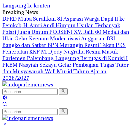
Langsung ke konten
Breaking News
DPRD Muba Serahkan 81 Aspirasi Warga Dapil II ke
Pemkab, H. Amri Andi Himpun Usulan Terbanyak
Polsri Juara Umum PORSENI XV, Raih 60 Medali dan
Ukir Gelar Keenam
Modernisasi Anggaran: BRI
Bangko dan Satker BPN Merangin Resmi Teken PKS
Penerbitan KKP
M. Djody Nugraha Resmi Masuk
Parlemen Palembang, Langsung Bertugas di Komisi I
PKBM Nasyiah Sekayu Gelar Pembagian Tugas Tutor
dan Musyawarah Wali Murid Tahun Ajaran
2026/2027