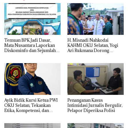
Temuan BPK Jadi Dasar,
H. Misnadi Nahkodai
Mata Nusantara Laporkan
KAHMI OKU Selatan, Yogi
Diskominfo dan Sejumlah
Ari Rukmana Dorong
OPD OKU Selatan ke Kejati
Organisasi Lebih Progresif
Sumsel
Ayik Bidik Kursi Ketua PWI
Penanganan Kasus
OKU Selatan, Tekankan
Intimidasi Jurnalis Bergulir,
Etika, Kompetensi, dan
Pelapor Diperiksa Polisi
Adaptasi Media Sosial