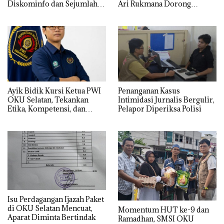
Diskominfo dan Sejumlah
Ari Rukmana Dorong
OPD OKU Selatan ke Kejati
Organisasi Lebih Progresif
Sumsel
Ayik Bidik Kursi Ketua PWI
Penanganan Kasus
OKU Selatan, Tekankan
Intimidasi Jurnalis Bergulir,
Etika, Kompetensi, dan
Pelapor Diperiksa Polisi
Adaptasi Media Sosial
Isu Perdagangan Ijazah Paket
di OKU Selatan Mencuat,
Momentum HUT ke-9 dan
Aparat Diminta Bertindak
Ramadhan, SMSI OKU