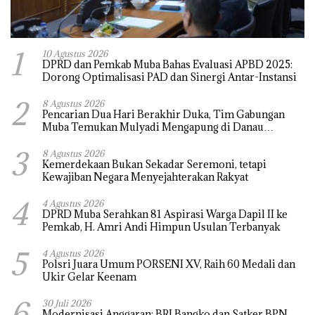
1
10 Agustus 2026
DPRD dan Pemkab Muba Bahas Evaluasi APBD 2025:
Dorong Optimalisasi PAD dan Sinergi Antar-Instansi
2
8 Agustus 2026
Pencarian Dua Hari Berakhir Duka, Tim Gabungan
Muba Temukan Mulyadi Mengapung di Danau
Sanawal
3
8 Agustus 2026
Kemerdekaan Bukan Sekadar Seremoni, tetapi
Kewajiban Negara Menyejahterakan Rakyat
4
4 Agustus 2026
DPRD Muba Serahkan 81 Aspirasi Warga Dapil II ke
Pemkab, H. Amri Andi Himpun Usulan Terbanyak
5
4 Agustus 2026
Polsri Juara Umum PORSENI XV, Raih 60 Medali dan
Ukir Gelar Keenam
6
30 Juli 2026
Modernisasi Anggaran: BRI Bangko dan Satker BPN