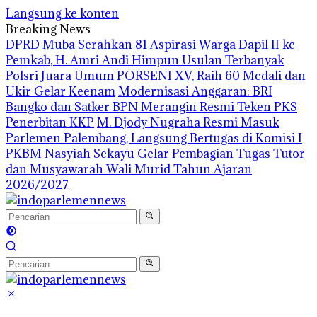
Langsung ke konten
Breaking News
DPRD Muba Serahkan 81 Aspirasi Warga Dapil II ke
Pemkab, H. Amri Andi Himpun Usulan Terbanyak
Polsri Juara Umum PORSENI XV, Raih 60 Medali dan
Ukir Gelar Keenam
Modernisasi Anggaran: BRI
Bangko dan Satker BPN Merangin Resmi Teken PKS
Penerbitan KKP
M. Djody Nugraha Resmi Masuk
Parlemen Palembang, Langsung Bertugas di Komisi I
PKBM Nasyiah Sekayu Gelar Pembagian Tugas Tutor
dan Musyawarah Wali Murid Tahun Ajaran
2026/2027