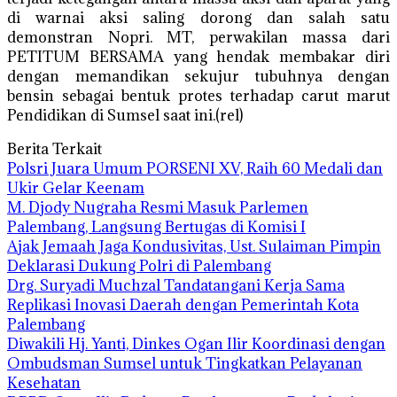
di warnai aksi saling dorong dan salah satu
demonstran Nopri. MT, perwakilan massa dari
PETITUM BERSAMA yang hendak membakar diri
dengan memandikan sekujur tubuhnya dengan
bensin sebagai bentuk protes terhadap carut marut
Pendidikan di Sumsel saat ini.(rel)
Berita Terkait
Polsri Juara Umum PORSENI XV, Raih 60 Medali dan
Ukir Gelar Keenam
M. Djody Nugraha Resmi Masuk Parlemen
Palembang, Langsung Bertugas di Komisi I
Ajak Jemaah Jaga Kondusivitas, Ust. Sulaiman Pimpin
Deklarasi Dukung Polri di Palembang
Drg. Suryadi Muchzal Tandatangani Kerja Sama
Replikasi Inovasi Daerah dengan Pemerintah Kota
Palembang
Diwakili Hj. Yanti, Dinkes Ogan Ilir Koordinasi dengan
Ombudsman Sumsel untuk Tingkatkan Pelayanan
Kesehatan