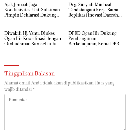
Ajak Jemaah Jaga
Drg. Suryadi Muchzal
Kondusivitas, Ust. Sulaiman
Tandatangani Kerja Sama
Pimpin Deklarasi Dukung
Replikasi Inovasi Daerah
Polri di Palembang
dengan Pemerintah Kota
Palembang
Diwakili Hj. Yanti, Dinkes
DPRD Ogan Ilir Dukung
Ogan Ilir Koordinasi dengan
Pembangunan
Ombudsman Sumsel untuk
Berkelanjutan, Ketua DPRD
Tingkatkan Pelayanan
Hadiri Hari Jadi Kota
Kesehatan
Palembang
Tinggalkan Balasan
Alamat email Anda tidak akan dipublikasikan.
Ruas yang
wajib ditandai
*