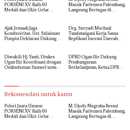
PORSENI XV, Raih 60
Masuk Parlemen Palembang,
Medali dan Ukir Gelar
Langsung Bertugas di
Keenam
Komisi I
Ajak Jemaah Jaga
Drg. Suryadi Muchzal
Kondusivitas, Ust. Sulaiman
Tandatangani Kerja Sama
Pimpin Deklarasi Dukung
Replikasi Inovasi Daerah
Polri di Palembang
dengan Pemerintah Kota
Palembang
Diwakili Hj. Yanti, Dinkes
DPRD Ogan Ilir Dukung
Ogan Ilir Koordinasi dengan
Pembangunan
Ombudsman Sumsel untuk
Berkelanjutan, Ketua DPRD
Tingkatkan Pelayanan
Hadiri Hari Jadi Kota
Kesehatan
Palembang
Rekomendasi untuk kamu
Polsri Juara Umum
M. Djody Nugraha Resmi
PORSENI XV, Raih 60
Masuk Parlemen Palembang,
Medali dan Ukir Gelar
Langsung Bertugas di
Keenam
Komisi I