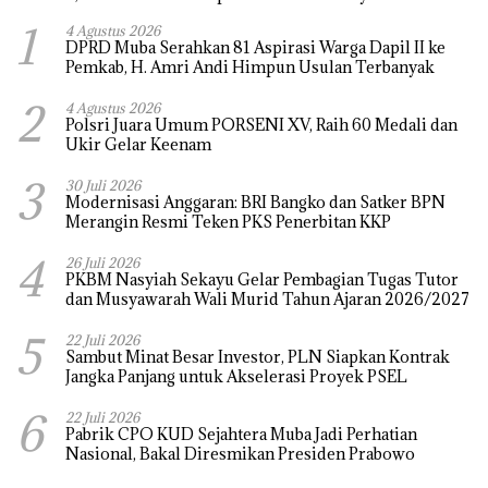
1
4 Agustus 2026
DPRD Muba Serahkan 81 Aspirasi Warga Dapil II ke
Pemkab, H. Amri Andi Himpun Usulan Terbanyak
2
4 Agustus 2026
Polsri Juara Umum PORSENI XV, Raih 60 Medali dan
Ukir Gelar Keenam
3
30 Juli 2026
Modernisasi Anggaran: BRI Bangko dan Satker BPN
Merangin Resmi Teken PKS Penerbitan KKP
4
26 Juli 2026
PKBM Nasyiah Sekayu Gelar Pembagian Tugas Tutor
dan Musyawarah Wali Murid Tahun Ajaran 2026/2027
5
22 Juli 2026
Sambut Minat Besar Investor, PLN Siapkan Kontrak
Jangka Panjang untuk Akselerasi Proyek PSEL
6
22 Juli 2026
Pabrik CPO KUD Sejahtera Muba Jadi Perhatian
Nasional, Bakal Diresmikan Presiden Prabowo