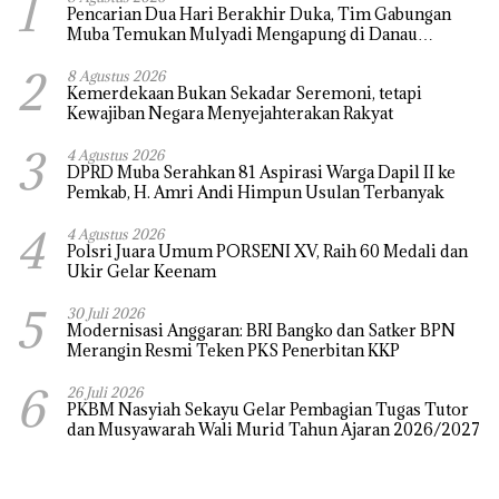
1
Pencarian Dua Hari Berakhir Duka, Tim Gabungan
Muba Temukan Mulyadi Mengapung di Danau
Sanawal
2
8 Agustus 2026
Kemerdekaan Bukan Sekadar Seremoni, tetapi
Kewajiban Negara Menyejahterakan Rakyat
3
4 Agustus 2026
DPRD Muba Serahkan 81 Aspirasi Warga Dapil II ke
Pemkab, H. Amri Andi Himpun Usulan Terbanyak
4
4 Agustus 2026
Polsri Juara Umum PORSENI XV, Raih 60 Medali dan
Ukir Gelar Keenam
5
30 Juli 2026
Modernisasi Anggaran: BRI Bangko dan Satker BPN
Merangin Resmi Teken PKS Penerbitan KKP
6
26 Juli 2026
PKBM Nasyiah Sekayu Gelar Pembagian Tugas Tutor
dan Musyawarah Wali Murid Tahun Ajaran 2026/2027