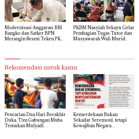
Modernisasi Anggaran: BRI
PKBM Nasyiah Sekayu Gelar
Bangko dan Satker BPN
Pembagian Tugas Tutor dan
Merangin Resmi Teken PKS
Musyawarah Wali Murid
Penerbitan KKP
Tahun Ajaran 2026/2027
Rekomendasi untuk kamu
Pencarian Dua Hari Berakhir
Kemerdekaan Bukan
Duka, Tim Gabungan Muba
Sekadar Seremoni, tetapi
Temukan Mulyadi
Kewajiban Negara
Mengapung di Danau
Menyejahterakan Rakyat
Sanawal