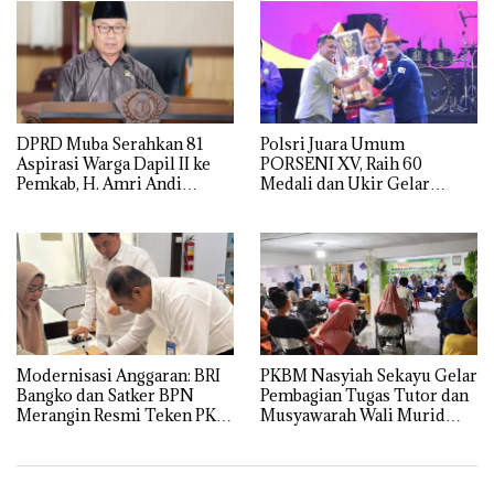
DPRD Muba Serahkan 81
Polsri Juara Umum
Aspirasi Warga Dapil II ke
PORSENI XV, Raih 60
Pemkab, H. Amri Andi
Medali dan Ukir Gelar
Himpun Usulan Terbanyak
Keenam
Modernisasi Anggaran: BRI
PKBM Nasyiah Sekayu Gelar
Bangko dan Satker BPN
Pembagian Tugas Tutor dan
Merangin Resmi Teken PKS
Musyawarah Wali Murid
Penerbitan KKP
Tahun Ajaran 2026/2027