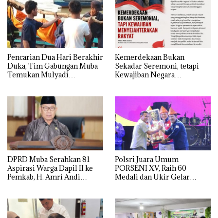
Pencarian Dua Hari Berakhir
Kemerdekaan Bukan
Duka, Tim Gabungan Muba
Sekadar Seremoni, tetapi
Temukan Mulyadi
Kewajiban Negara
Mengapung di Danau
Menyejahterakan Rakyat
Sanawal
DPRD Muba Serahkan 81
Polsri Juara Umum
Aspirasi Warga Dapil II ke
PORSENI XV, Raih 60
Pemkab, H. Amri Andi
Medali dan Ukir Gelar
Himpun Usulan Terbanyak
Keenam