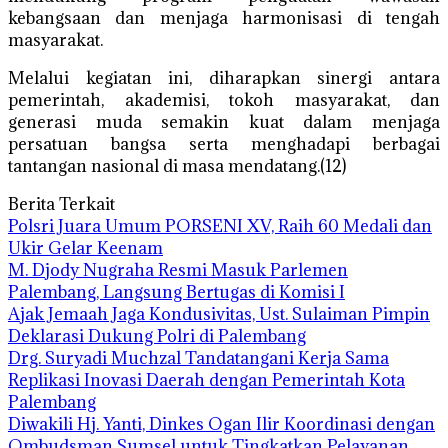
kebangsaan dan menjaga harmonisasi di tengah
masyarakat.
Melalui kegiatan ini, diharapkan sinergi antara
pemerintah, akademisi, tokoh masyarakat, dan
generasi muda semakin kuat dalam menjaga
persatuan bangsa serta menghadapi berbagai
tantangan nasional di masa mendatang.(12)
Berita Terkait
Polsri Juara Umum PORSENI XV, Raih 60 Medali dan
Ukir Gelar Keenam
M. Djody Nugraha Resmi Masuk Parlemen
Palembang, Langsung Bertugas di Komisi I
Ajak Jemaah Jaga Kondusivitas, Ust. Sulaiman Pimpin
Deklarasi Dukung Polri di Palembang
Drg. Suryadi Muchzal Tandatangani Kerja Sama
Replikasi Inovasi Daerah dengan Pemerintah Kota
Palembang
Diwakili Hj. Yanti, Dinkes Ogan Ilir Koordinasi dengan
Ombudsman Sumsel untuk Tingkatkan Pelayanan