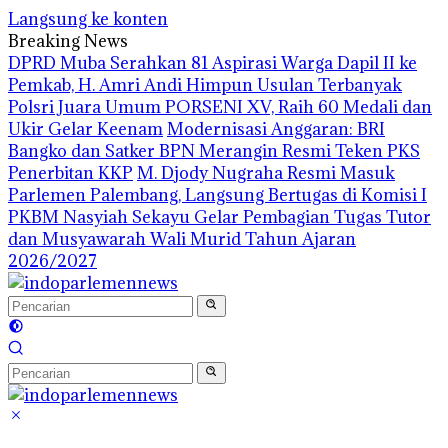
Langsung ke konten
Breaking News
DPRD Muba Serahkan 81 Aspirasi Warga Dapil II ke
Pemkab, H. Amri Andi Himpun Usulan Terbanyak
Polsri Juara Umum PORSENI XV, Raih 60 Medali dan
Ukir Gelar Keenam
Modernisasi Anggaran: BRI
Bangko dan Satker BPN Merangin Resmi Teken PKS
Penerbitan KKP
M. Djody Nugraha Resmi Masuk
Parlemen Palembang, Langsung Bertugas di Komisi I
PKBM Nasyiah Sekayu Gelar Pembagian Tugas Tutor
dan Musyawarah Wali Murid Tahun Ajaran
2026/2027