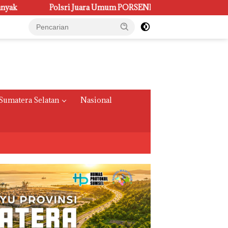
um PORSENI XV, Raih 60 Medali dan Ukir Gelar Keenam
Sumatera Selatan
Nasional