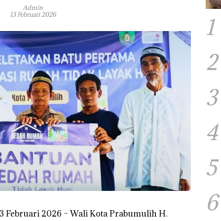
Admin
13 Februari 2026
1
2
3
4
5
6
3 Februari 2026 – Wali Kota Prabumulih H.