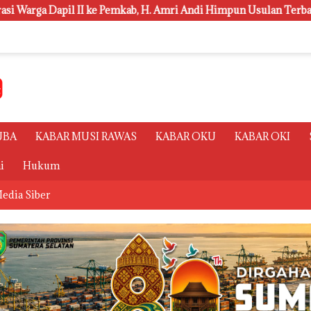
 H. Amri Andi Himpun Usulan Terbanyak
Polsri Juara Um
UBA
KABAR MUSI RAWAS
KABAR OKU
KABAR OKI
i
Hukum
edia Siber