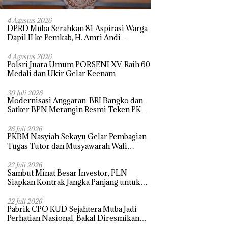
4 Agustus 2026
DPRD Muba Serahkan 81 Aspirasi Warga
Dapil II ke Pemkab, H. Amri Andi
Himpun Usulan Terbanyak
4 Agustus 2026
Polsri Juara Umum PORSENI XV, Raih 60
Medali dan Ukir Gelar Keenam
30 Juli 2026
Modernisasi Anggaran: BRI Bangko dan
Satker BPN Merangin Resmi Teken PKS
Penerbitan KKP
26 Juli 2026
PKBM Nasyiah Sekayu Gelar Pembagian
Tugas Tutor dan Musyawarah Wali
Murid Tahun Ajaran 2026/2027
22 Juli 2026
Sambut Minat Besar Investor, PLN
Siapkan Kontrak Jangka Panjang untuk
Akselerasi Proyek PSEL
22 Juli 2026
Pabrik CPO KUD Sejahtera Muba Jadi
Perhatian Nasional, Bakal Diresmikan
Presiden Prabowo