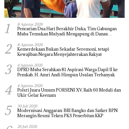
1
8 Agustus 2026
Pencarian Dua Hari Berakhir Duka, Tim Gabungan
Muba Temukan Mulyadi Mengapung di Danau
Sanawal
2
8 Agustus 2026
Kemerdekaan Bukan Sekadar Seremoni, tetapi
Kewajiban Negara Menyejahterakan Rakyat
3
4 Agustus 2026
DPRD Muba Serahkan 81 Aspirasi Warga Dapil II ke
Pemkab, H. Amri Andi Himpun Usulan Terbanyak
4
4 Agustus 2026
Polsri Juara Umum PORSENI XV, Raih 60 Medali dan
Ukir Gelar Keenam
5
30 Juli 2026
Modernisasi Anggaran: BRI Bangko dan Satker BPN
Merangin Resmi Teken PKS Penerbitan KKP
26 Juli 2026