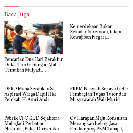
Baca Juga
Kemerdekaan Bukan
Sekadar Seremoni, tetapi
Kewajiban Negara
Menyejahterakan Rakyat
Pencarian Dua Hari Berakhir
Duka, Tim Gabungan Muba
Temukan Mulyadi
Mengapung di Danau
Sanawal
DPRD Muba Serahkan 81
PKBM Nasyiah Sekayu Gelar
Aspirasi Warga Dapil II ke
Pembagian Tugas Tutor dan
Pemkab, H. Amri Andi
Musyawarah Wali Murid
Himpun Usulan Terbanyak
Tahun Ajaran 2026/2027
Pabrik CPO KUD Sejahtera
CV Harapan Maju Konsultan
Muba Jadi Perhatian
Menangkan Lelang Jasa
Nasional, Bakal Diresmikan
Pendamping PKM Tahap I,