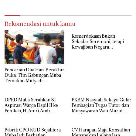
Presiden Prabowo
Transparansi Pelaksanaan
Jadi Harapan Publik
Rekomendasi untuk kamu
Kemerdekaan Bukan
Sekadar Seremoni, tetapi
Kewajiban Negara
Menyejahterakan Rakyat
Pencarian Dua Hari Berakhir
Duka, Tim Gabungan Muba
Temukan Mulyadi
Mengapung di Danau
Sanawal
DPRD Muba Serahkan 81
PKBM Nasyiah Sekayu Gelar
Aspirasi Warga Dapil II ke
Pembagian Tugas Tutor dan
Pemkab, H. Amri Andi
Musyawarah Wali Murid
Himpun Usulan Terbanyak
Tahun Ajaran 2026/2027
Pabrik CPO KUD Sejahtera
CV Harapan Maju Konsultan
Muba Jadi Perhatian
Menangkan Lelang Jasa