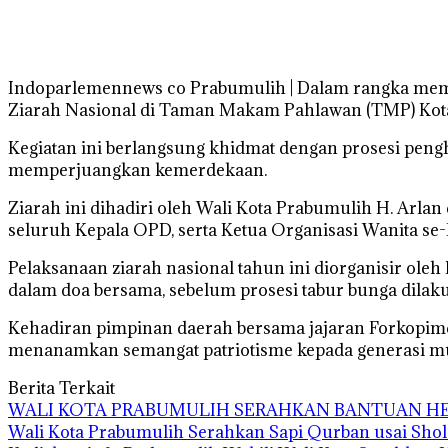
Indoparlemennews co Prabumulih | Dalam rangka memp
Ziarah Nasional di Taman Makam Pahlawan (TMP) Kota
Kegiatan ini berlangsung khidmat dengan prosesi pen
memperjuangkan kemerdekaan.
Ziarah ini dihadiri oleh Wali Kota Prabumulih H. Arla
seluruh Kepala OPD, serta Ketua Organisasi Wanita se
Pelaksanaan ziarah nasional tahun ini diorganisir ol
dalam doa bersama, sebelum prosesi tabur bunga dilak
Kehadiran pimpinan daerah bersama jajaran Forkopim
menanamkan semangat patriotisme kepada generasi mu
Berita Terkait
WALI KOTA PRABUMULIH SERAHKAN BANTUAN HEW
Wali Kota Prabumulih Serahkan Sapi Qurban usai Shola