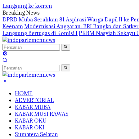
Langsung ke konten
Breaking News
DPRD Muba Serahkan 81 Aspirasi Warga Dapil II ke P
Keenam
Modernisasi Anggaran: BRI Bangko dan Satke
Langsung Bertugas di Komisi I
PKBM Nasyiah Sekayu G
HOME
ADVERTORIAL
KABAR MUBA
KABAR MUSI RAWAS
KABAR OKU
KABAR OKI
Sumatera Selatan