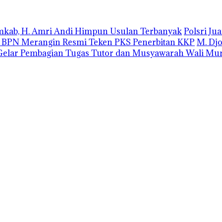
emkab, H. Amri Andi Himpun Usulan Terbanyak
Polsri J
r BPN Merangin Resmi Teken PKS Penerbitan KKP
M. Dj
elar Pembagian Tugas Tutor dan Musyawarah Wali Mur