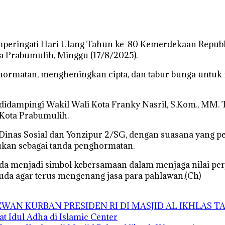
eringati Hari Ulang Tahun ke-80 Kemerdekaan Republi
 Prabumulih, Minggu (17/8/2025).
ghormatan, mengheningkan cipta, dan tabur bunga untuk
n didampingi Wakil Wali Kota Franky Nasril, S.Kom., MM.
-Kota Prabumulih.
eh Dinas Sosial dan Yonzipur 2/SG, dengan suasana yan
ukan sebagai tanda penghormatan.
da menjadi simbol kebersamaan dalam menjaga nilai pe
da agar terus mengenang jasa para pahlawan.(Ch)
AN KURBAN PRESIDEN RI DI MASJID AL IKHLAS 
t Idul Adha di Islamic Center