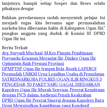
lanjutnya, hampir setiap Sosper dan Reses selalu
pihaknya dengar
Bahkan peredarannya sudah menyentuh pelajar. Ini
menjadi tugas kita bersama agar permasalahan
narkoba bisa diberantas habis di Kabupaten Ogan Ilir,”
pungkas anggota yang duduk di Komisi III DPRD
Ogan Ilir ini.
Berita Terkait
drg. Suryadi Muchzal, M.Kes Pimpin Pembinaan
Posyandu Kenanga Meranjat Ilir, Dinkes Ogan Ilir
Optimistis Raih Prestasi Provinsi
DPMPTSP Ogan Ilir Jemput Bola, Booth LAPEROI
Permudah UMKM Urus Legalitas Usaha di Pemulutan
SATRESNARKOBA POLRES OGAN ILIR RINGKUS 3
PENGEDAR, 50 PAKET SABU GAGAL DIEDARKAN
Kapolres Ogan Ilir Murah Senyum, Pererat Kemitraan
dengan FJCS dalam Audiensi Penuh Keakraban
DPRD Ogan Ilir Pererat Sinergi dengan Kapolres Baru
Demi Mewujudkan Kamtibmas yang Kondusif