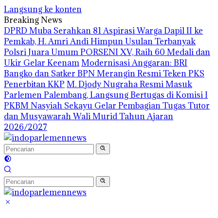
Langsung ke konten
Breaking News
DPRD Muba Serahkan 81 Aspirasi Warga Dapil II ke
Pemkab, H. Amri Andi Himpun Usulan Terbanyak
Polsri Juara Umum PORSENI XV, Raih 60 Medali dan
Ukir Gelar Keenam
Modernisasi Anggaran: BRI
Bangko dan Satker BPN Merangin Resmi Teken PKS
Penerbitan KKP
M. Djody Nugraha Resmi Masuk
Parlemen Palembang, Langsung Bertugas di Komisi I
PKBM Nasyiah Sekayu Gelar Pembagian Tugas Tutor
dan Musyawarah Wali Murid Tahun Ajaran
2026/2027