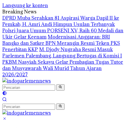
Langsung ke konten
Breaking News
DPRD Muba Serahkan 81 Aspirasi Warga Dapil II ke
Pemkab, H. Amri Andi Himpun Usulan Terbanyak
Polsri Juara Umum PORSENI XV, Raih 60 Medali dan
Ukir Gelar Keenam
Modernisasi Anggaran: BRI
Bangko dan Satker BPN Merangin Resmi Teken PKS
Penerbitan KKP
M. Djody Nugraha Resmi Masuk
Parlemen Palembang, Langsung Bertugas di Komisi I
PKBM Nasyiah Sekayu Gelar Pembagian Tugas Tutor
dan Musyawarah Wali Murid Tahun Ajaran
2026/2027