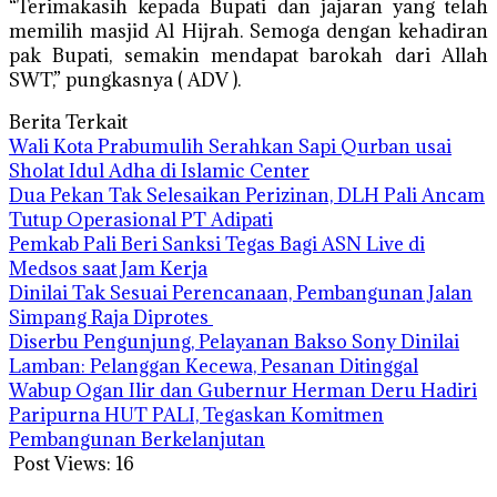
“Terimakasih kepada Bupati dan jajaran yang telah
memilih masjid Al Hijrah. Semoga dengan kehadiran
pak Bupati, semakin mendapat barokah dari Allah
SWT,” pungkasnya ( ADV ).
Berita Terkait
Wali Kota Prabumulih Serahkan Sapi Qurban usai
Sholat Idul Adha di Islamic Center
Dua Pekan Tak Selesaikan Perizinan, DLH Pali Ancam
Tutup Operasional PT Adipati
Pemkab Pali Beri Sanksi Tegas Bagi ASN Live di
Medsos saat Jam Kerja
Dinilai Tak Sesuai Perencanaan, Pembangunan Jalan
Simpang Raja Diprotes
Diserbu Pengunjung, Pelayanan Bakso Sony Dinilai
Lamban: Pelanggan Kecewa, Pesanan Ditinggal
Wabup Ogan Ilir dan Gubernur Herman Deru Hadiri
Paripurna HUT PALI, Tegaskan Komitmen
Pembangunan Berkelanjutan
Post Views:
16