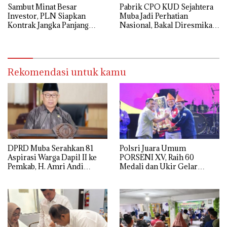
Sambut Minat Besar
Pabrik CPO KUD Sejahtera
Investor, PLN Siapkan
Muba Jadi Perhatian
Kontrak Jangka Panjang
Nasional, Bakal Diresmikan
untuk Akselerasi Proyek
Presiden Prabowo
PSEL
Rekomendasi untuk kamu
DPRD Muba Serahkan 81
Polsri Juara Umum
Aspirasi Warga Dapil II ke
PORSENI XV, Raih 60
Pemkab, H. Amri Andi
Medali dan Ukir Gelar
Himpun Usulan Terbanyak
Keenam