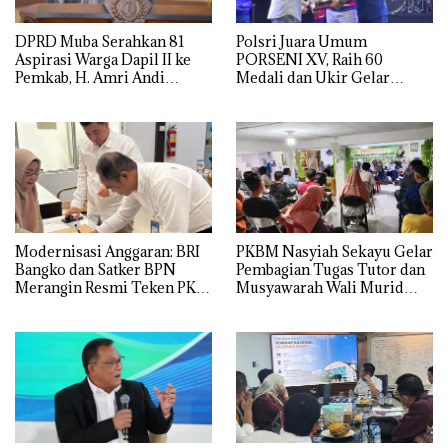
DPRD Muba Serahkan 81
Polsri Juara Umum
Aspirasi Warga Dapil II ke
PORSENI XV, Raih 60
Pemkab, H. Amri Andi
Medali dan Ukir Gelar
Himpun Usulan Terbanyak
Keenam
Modernisasi Anggaran: BRI
PKBM Nasyiah Sekayu Gelar
Bangko dan Satker BPN
Pembagian Tugas Tutor dan
Merangin Resmi Teken PKS
Musyawarah Wali Murid
Penerbitan KKP
Tahun Ajaran 2026/2027