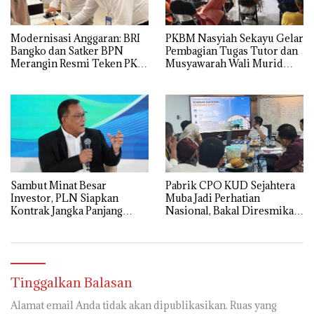
Modernisasi Anggaran: BRI
PKBM Nasyiah Sekayu Gelar
Bangko dan Satker BPN
Pembagian Tugas Tutor dan
Merangin Resmi Teken PKS
Musyawarah Wali Murid
Penerbitan KKP
Tahun Ajaran 2026/2027
Sambut Minat Besar
Pabrik CPO KUD Sejahtera
Investor, PLN Siapkan
Muba Jadi Perhatian
Kontrak Jangka Panjang
Nasional, Bakal Diresmikan
untuk Akselerasi Proyek
Presiden Prabowo
PSEL
Tinggalkan Balasan
Alamat email Anda tidak akan dipublikasikan.
Ruas yang