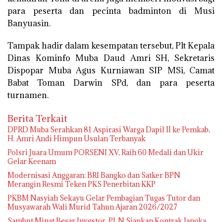
para peserta dan pecinta badminton di Musi
Banyuasin.
Tampak hadir dalam kesempatan tersebut, Plt Kepala
Dinas Kominfo Muba Daud Amri SH, Sekretaris
Dispopar Muba Agus Kurniawan SIP MSi, Camat
Babat Toman Darwin SPd, dan para peserta
turnamen.
Berita Terkait
DPRD Muba Serahkan 81 Aspirasi Warga Dapil II ke Pemkab,
H. Amri Andi Himpun Usulan Terbanyak
Polsri Juara Umum PORSENI XV, Raih 60 Medali dan Ukir
Gelar Keenam
Modernisasi Anggaran: BRI Bangko dan Satker BPN
Merangin Resmi Teken PKS Penerbitan KKP
PKBM Nasyiah Sekayu Gelar Pembagian Tugas Tutor dan
Musyawarah Wali Murid Tahun Ajaran 2026/2027
Sambut Minat Besar Investor, PLN Siapkan Kontrak Jangka