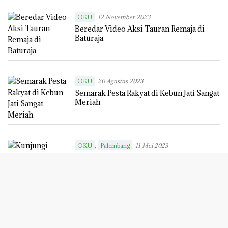
,
,
ADVERTORIAL
KABAR OKU
OKU
30
Januari 2024
PJ Bupati OKU Resmikan Gedung
Dekranasda
OKU
12 November 2023
Beredar Video Aksi Tauran Remaja di
Baturaja
OKU
20 Agustus 2023
Semarak Pesta Rakyat di Kebun Jati Sangat
Meriah
,
OKU
Palembang
11 Mei 2023
Kunjungi Polres OKU, Ini Arahan Kapolda
Sumsel