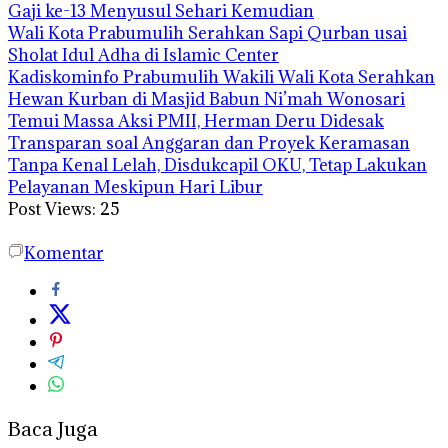
Gaji ke-13 Menyusul Sehari Kemudian
Wali Kota Prabumulih Serahkan Sapi Qurban usai
Sholat Idul Adha di Islamic Center
Kadiskominfo Prabumulih Wakili Wali Kota Serahkan
Hewan Kurban di Masjid Babun Ni’mah Wonosari
Temui Massa Aksi PMII, Herman Deru Didesak
Transparan soal Anggaran dan Proyek Keramasan
Tanpa Kenal Lelah, Disdukcapil OKU, Tetap Lakukan
Pelayanan Meskipun Hari Libur
Post Views:
25
Komentar
Baca Juga