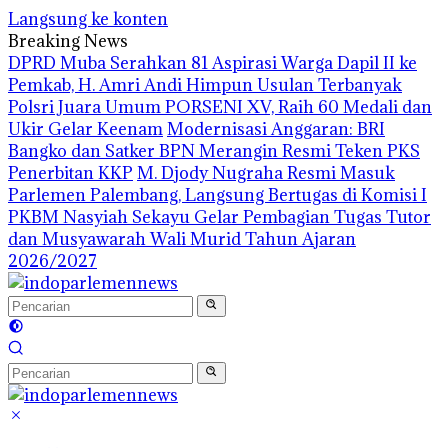
Langsung ke konten
Breaking News
DPRD Muba Serahkan 81 Aspirasi Warga Dapil II ke
Pemkab, H. Amri Andi Himpun Usulan Terbanyak
Polsri Juara Umum PORSENI XV, Raih 60 Medali dan
Ukir Gelar Keenam
Modernisasi Anggaran: BRI
Bangko dan Satker BPN Merangin Resmi Teken PKS
Penerbitan KKP
M. Djody Nugraha Resmi Masuk
Parlemen Palembang, Langsung Bertugas di Komisi I
PKBM Nasyiah Sekayu Gelar Pembagian Tugas Tutor
dan Musyawarah Wali Murid Tahun Ajaran
2026/2027