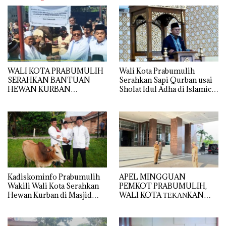
WALI KOTA PRABUMULIH
Wali Kota Prabumulih
SERAHKAN BANTUAN
Serahkan Sapi Qurban usai
HEWAN KURBAN
Sholat Idul Adha di Islamic
PRESIDEN RI DI MASJID AL
Center
IKHLAS TANJUNG
RAMBANG
Kadiskominfo Prabumulih
APEL MINGGUAN
Wakili Wali Kota Serahkan
PEMKOT PRABUMULIH,
Hewan Kurban di Masjid
WALI KOTA ΤΕΚΑΝKAN
Babun Ni’mah Wonosari
DISIPLIN DAN
PELAYANAN PRIMA