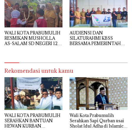
WALI KOTA PRABUMULIH
AUDIENSI DAN
RESMIKAN MUSHOLLA
SILATURAHMI KBSS
AS-SALAM SD NEGERI 12,
BERSAMA PEMERINTAH
DORONG PEMBENTUKAN
KOTA PRABUMULIH
KARAKTER RELIGIUS
SISWA
Rekomendasi untuk kamu
WALI KOTA PRABUMULIH
Wali Kota Prabumulih
SERAHKAN BANTUAN
Serahkan Sapi Qurban usai
HEWAN KURBAN
Sholat Idul Adha di Islamic
PRESIDEN RI DI MASJID AL
Center