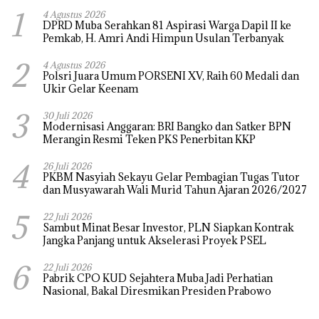
1
4 Agustus 2026
DPRD Muba Serahkan 81 Aspirasi Warga Dapil II ke
Pemkab, H. Amri Andi Himpun Usulan Terbanyak
2
4 Agustus 2026
Polsri Juara Umum PORSENI XV, Raih 60 Medali dan
Ukir Gelar Keenam
3
30 Juli 2026
Modernisasi Anggaran: BRI Bangko dan Satker BPN
Merangin Resmi Teken PKS Penerbitan KKP
4
26 Juli 2026
PKBM Nasyiah Sekayu Gelar Pembagian Tugas Tutor
dan Musyawarah Wali Murid Tahun Ajaran 2026/2027
5
22 Juli 2026
Sambut Minat Besar Investor, PLN Siapkan Kontrak
Jangka Panjang untuk Akselerasi Proyek PSEL
6
22 Juli 2026
Pabrik CPO KUD Sejahtera Muba Jadi Perhatian
Nasional, Bakal Diresmikan Presiden Prabowo