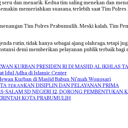
ung seru dan menarik. Kedua tim saling menekan dan me
n semakin memeriahkan suasana, terlebih saat Tim Polr
emenangan Tim Polres Prabumulih. Meski kalah, Tim Pem
enda rutin, tidak hanya sebagai ajang olahraga, tetapi j
nstansi demi memberikan pelayanan publik terbaik bagi
AN KURBAN PRESIDEN RI DI MASJID AL IKHLAS 
t Idul Adha di Islamic Center
 Hewan Kurban di Masjid Babun Ni’mah Wonosari
A ΤΕΚΑΝKAN DISIPLIN DAN PELAYANAN PRIMA
-SALAM SD NEGERI 12, DORONG PEMBENTUKAN K
MERINTAH KOTA PRABUMULIH