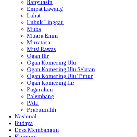
Banyuasin
Empat Lawang
Lahat
Lubuk Linggau
Muba
Muara Enim
Muratara
Musi Rawas
Ogan Ilir
Ogan Komering Ulu
Ogan Komering Ulu Selatan
Ogan Komering Ulu Timur
Ogan Komering Ilir
Pagaralam
Palembang
PALI
Prabumulih
Nasional
Budaya
Desa Membangun
Ekonomi