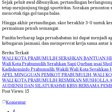
Sejak peluit awal dibunyikan, pertandingan berlangs
tetap menjunjung tinggi sportivitas. Sorakan penonto
mencetak tiga gol tanpa balas.
Hingga akhir pertandingan, skor berakhir 3-0 untuk k
permainan penuh semangat.
Panitia berharap laga persahabatan ini dapat menjadi ag
kebugaran jasmani, dan mempererat kerja sama antar i
Berita Terkait
WALI KOTA PRABUMULIH SERAHKAN BANTUAN HEW
Wali Kota Prabumulih Serahkan Sapi Qurban usai Shola
Kadiskominfo Prabumulih Wakili Wali Kota Serahkan
APEL MINGGUAN PEMKOT PRABUMULIH, WALI KOT
WALI KOTA PRABUMULIH RESMIKAN MUSHOLLA AS
AUDIENSI DAN SILATURAHMI KBSS BERSAMA PE
Post Views:
15
Komentar