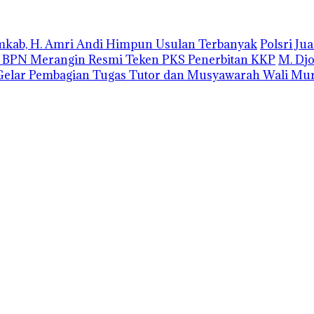
emkab, H. Amri Andi Himpun Usulan Terbanyak
Polsri J
r BPN Merangin Resmi Teken PKS Penerbitan KKP
M. Dj
elar Pembagian Tugas Tutor dan Musyawarah Wali Mur