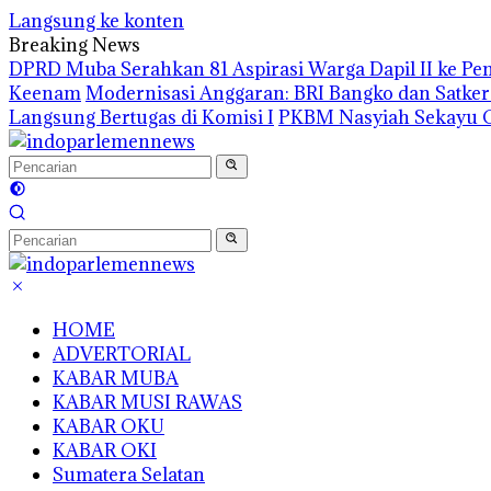
Langsung ke konten
Breaking News
DPRD Muba Serahkan 81 Aspirasi Warga Dapil II ke P
Keenam
Modernisasi Anggaran: BRI Bangko dan Satke
Langsung Bertugas di Komisi I
PKBM Nasyiah Sekayu G
HOME
ADVERTORIAL
KABAR MUBA
KABAR MUSI RAWAS
KABAR OKU
KABAR OKI
Sumatera Selatan