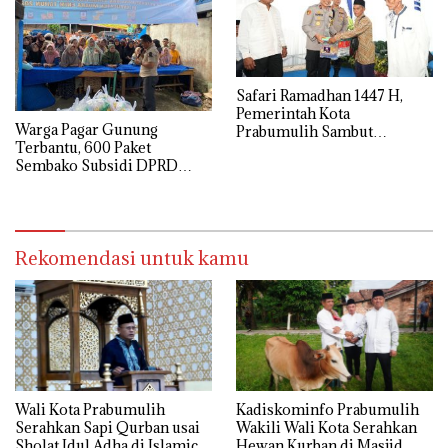
Safari Ramadhan 1447 H,
Pemerintah Kota
Warga Pagar Gunung
Prabumulih Sambut
Terbantu, 600 Paket
Kunjungan Wakapolda
Sembako Subsidi DPRD
Sumatera Selatan
Muara Enim Sold Out
Rekomendasi untuk kamu
Wali Kota Prabumulih
Kadiskominfo Prabumulih
Serahkan Sapi Qurban usai
Wakili Wali Kota Serahkan
Sholat Idul Adha di Islamic
Hewan Kurban di Masjid