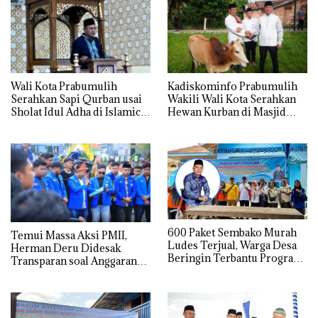
Wali Kota Prabumulih
Kadiskominfo Prabumulih
Serahkan Sapi Qurban usai
Wakili Wali Kota Serahkan
Sholat Idul Adha di Islamic
Hewan Kurban di Masjid
Center
Babun Ni’mah Wonosari
600 Paket Sembako Murah
Temui Massa Aksi PMII,
Ludes Terjual, Warga Desa
Herman Deru Didesak
Beringin Terbantu Program
Transparan soal Anggaran
Subsidi Pemda Muara Enim
dan Proyek Keramasan