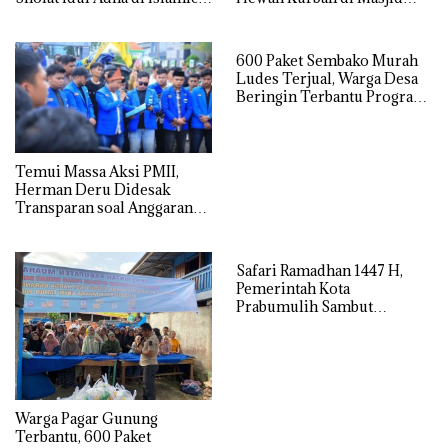
Center
Babun Ni’mah Wonosari
600 Paket Sembako Murah
Ludes Terjual, Warga Desa
Beringin Terbantu Program
Subsidi Pemda Muara Enim
Temui Massa Aksi PMII,
Herman Deru Didesak
Transparan soal Anggaran
dan Proyek Keramasan
Safari Ramadhan 1447 H,
Pemerintah Kota
Prabumulih Sambut
Kunjungan Wakapolda
Sumatera Selatan
Warga Pagar Gunung
Terbantu, 600 Paket