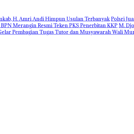
emkab, H. Amri Andi Himpun Usulan Terbanyak
Polsri J
r BPN Merangin Resmi Teken PKS Penerbitan KKP
M. Dj
elar Pembagian Tugas Tutor dan Musyawarah Wali Mur