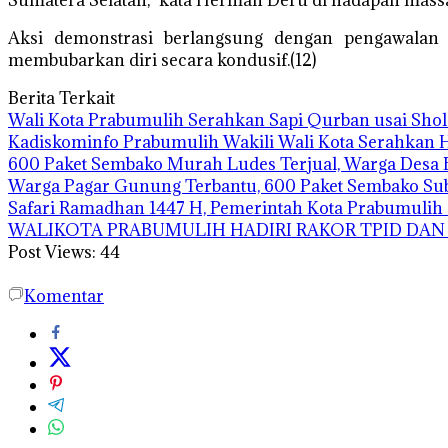
Sumatera Selatan,” kata Herman Deru di hadapan massa
Aksi demonstrasi berlangsung dengan pengawalan 
membubarkan diri secara kondusif.(12)
Berita Terkait
Wali Kota Prabumulih Serahkan Sapi Qurban usai Shola
Kadiskominfo Prabumulih Wakili Wali Kota Serahkan
600 Paket Sembako Murah Ludes Terjual, Warga Desa 
Warga Pagar Gunung Terbantu, 600 Paket Sembako Su
Safari Ramadhan 1447 H, Pemerintah Kota Prabumuli
WALIKOTA PRABUMULIH HADIRI RAKOR TPID DAN 
Post Views:
44
Komentar