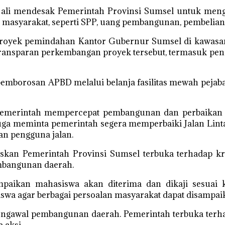
 ali mendesak Pemerintah Provinsi Sumsel untuk men
asyarakat, seperti SPP, uang pembangunan, pembelian b
proyek pemindahan Kantor Gubernur Sumsel di kawasan
transparan perkembangan proyek tersebut, termasuk p
mborosan APBD melalui belanja fasilitas mewah pejabat 
pemerintah mempercepat pembangunan dan perbaikan j
 juga meminta pemerintah segera memperbaiki Jalan Lin
n pengguna jalan.
kan Pemerintah Provinsi Sumsel terbuka terhadap kri
embangunan daerah.
paikan mahasiswa akan diterima dan dikaji sesuai
swa agar berbagai persoalan masyarakat dapat disampaik
engawal pembangunan daerah. Pemerintah terbuka terh