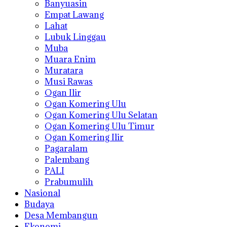
Banyuasin
Empat Lawang
Lahat
Lubuk Linggau
Muba
Muara Enim
Muratara
Musi Rawas
Ogan Ilir
Ogan Komering Ulu
Ogan Komering Ulu Selatan
Ogan Komering Ulu Timur
Ogan Komering Ilir
Pagaralam
Palembang
PALI
Prabumulih
Nasional
Budaya
Desa Membangun
Ekonomi