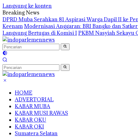
Langsung ke konten
Breaking News
DPRD Muba Serahkan 81 Aspirasi Warga Dapil II ke P
Keenam
Modernisasi Anggaran: BRI Bangko dan Satke
Langsung Bertugas di Komisi I
PKBM Nasyiah Sekayu G
HOME
ADVERTORIAL
KABAR MUBA
KABAR MUSI RAWAS
KABAR OKU
KABAR OKI
Sumatera Selatan