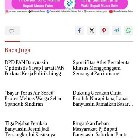
Baca Juga
DPD PAN Banyuasin
Sportifitas Atlet Bertalenta
Optimistis Sayap Partai PAN
Khusus Menggenggam
Perkuat Kerja Politik hingga
Semangat Patriotisme
Tingkat RT
“Bayar Terus Air Seret!”
Dukung Gerakan Cinta
Protes Meluas Warga Sebar
Produk Narapidana, Lapas
Spanduk Sindiran
Banyuasin Ramaikan Bazar
HBP ke-62
Tiga Pejabat Pemkab
Ringankan Beban
Banyuasin Resmi Jadi
Masyarakat, Pj Bupati
Tersangka, Ini Kasusnya
Banyuasin Salurkan Bantuan