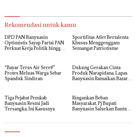
Cadangan Pangan
Pemerintah Tahun 2025
Rekomendasi untuk kamu
DPD PAN Banyuasin
Sportifitas Atlet Bertalenta
Optimistis Sayap Partai PAN
Khusus Menggenggam
Perkuat Kerja Politik hingga
Semangat Patriotisme
Tingkat RT
“Bayar Terus Air Seret!”
Dukung Gerakan Cinta
Protes Meluas Warga Sebar
Produk Narapidana, Lapas
Spanduk Sindiran
Banyuasin Ramaikan Bazar
HBP ke-62
Tiga Pejabat Pemkab
Ringankan Beban
Banyuasin Resmi Jadi
Masyarakat, Pj Bupati
Tersangka, Ini Kasusnya
Banyuasin Salurkan Bantuan
Cadangan Pangan
Pemerintah Tahun 2025