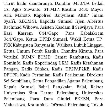
Turut hadir diantaranya, Dandim 0430/BA Letkol
Czi Agus Suwanto, ST.,M.IP, Kasdim 0430 Mayor
Arh. Marsito, Kapolres Banyuasin AKBP Imam
Syafi’i, S.IK.,M.SI, Kapolda Sumsel Irjen Albertus
Rachmad Wibowo, Asisten Kasdam ll Sriwijaya, Para
Kasi Kasrem 044/Gapo, Para Kabalakrem
044/Gapo, Ketua DPRD Sumsel, Wakil Ketua TP-
PKK Kabupaten Banyuasin, Walikota Lubuk Linggau,
Ketua Umum Persit Kartika Chandra Kirana, Para
Vertikal BUMN BUMD, Camat Rambutan, Kadis
Kominfo, Kadis Koperindag UKM, Kadis Ketahanan
Pangan, Kadis Dinkes, Kadis DP2PAP2KB, Kadis
DPUPR, Kadis Pertanian, Kadis Perikanan, Direktur
Sei Sembilang, Ketua Pengadilan Agama Palembang,
Kepala Sumsel Babel Pangkalan Balai, Rektor
Universitas Bina Darma Palembang, Universitas
Palembang, Para Duta Gindri BKKBN, Para
Mahasiswa, Komunitas Offroad Palembang, Tokoh