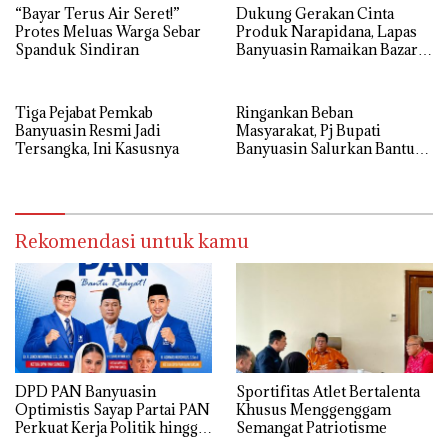
“Bayar Terus Air Seret!”
Dukung Gerakan Cinta
Protes Meluas Warga Sebar
Produk Narapidana, Lapas
Spanduk Sindiran
Banyuasin Ramaikan Bazar
HBP ke-62
Tiga Pejabat Pemkab
Ringankan Beban
Banyuasin Resmi Jadi
Masyarakat, Pj Bupati
Tersangka, Ini Kasusnya
Banyuasin Salurkan Bantuan
Cadangan Pangan
Pemerintah Tahun 2025
Rekomendasi untuk kamu
DPD PAN Banyuasin
Sportifitas Atlet Bertalenta
Optimistis Sayap Partai PAN
Khusus Menggenggam
Perkuat Kerja Politik hingga
Semangat Patriotisme
Tingkat RT