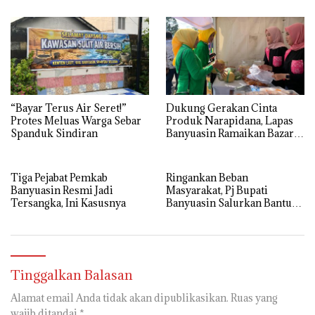
“Bayar Terus Air Seret!”
Dukung Gerakan Cinta
Protes Meluas Warga Sebar
Produk Narapidana, Lapas
Spanduk Sindiran
Banyuasin Ramaikan Bazar
HBP ke-62
Tiga Pejabat Pemkab
Ringankan Beban
Banyuasin Resmi Jadi
Masyarakat, Pj Bupati
Tersangka, Ini Kasusnya
Banyuasin Salurkan Bantuan
Cadangan Pangan
Pemerintah Tahun 2025
Tinggalkan Balasan
Alamat email Anda tidak akan dipublikasikan.
Ruas yang
wajib ditandai
*