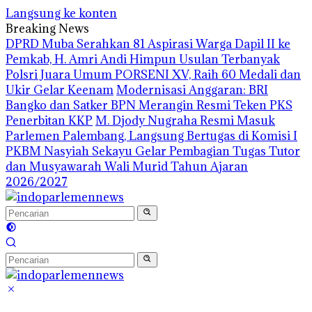
Langsung ke konten
Breaking News
DPRD Muba Serahkan 81 Aspirasi Warga Dapil II ke
Pemkab, H. Amri Andi Himpun Usulan Terbanyak
Polsri Juara Umum PORSENI XV, Raih 60 Medali dan
Ukir Gelar Keenam
Modernisasi Anggaran: BRI
Bangko dan Satker BPN Merangin Resmi Teken PKS
Penerbitan KKP
M. Djody Nugraha Resmi Masuk
Parlemen Palembang, Langsung Bertugas di Komisi I
PKBM Nasyiah Sekayu Gelar Pembagian Tugas Tutor
dan Musyawarah Wali Murid Tahun Ajaran
2026/2027