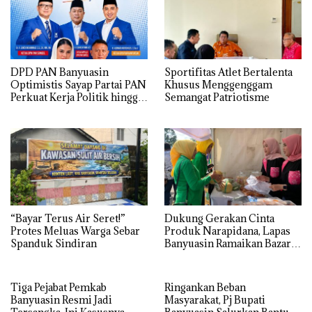
DPD PAN Banyuasin
Sportifitas Atlet Bertalenta
Optimistis Sayap Partai PAN
Khusus Menggenggam
Perkuat Kerja Politik hingga
Semangat Patriotisme
Tingkat RT
“Bayar Terus Air Seret!”
Dukung Gerakan Cinta
Protes Meluas Warga Sebar
Produk Narapidana, Lapas
Spanduk Sindiran
Banyuasin Ramaikan Bazar
HBP ke-62
Tiga Pejabat Pemkab
Ringankan Beban
Banyuasin Resmi Jadi
Masyarakat, Pj Bupati