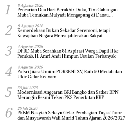
1
8 Agustus 2026
Pencarian Dua Hari Berakhir Duka, Tim Gabungan
Muba Temukan Mulyadi Mengapung di Danau
Sanawal
2
8 Agustus 2026
Kemerdekaan Bukan Sekadar Seremoni, tetapi
Kewajiban Negara Menyejahterakan Rakyat
3
4 Agustus 2026
DPRD Muba Serahkan 81 Aspirasi Warga Dapil II ke
Pemkab, H. Amri Andi Himpun Usulan Terbanyak
4
4 Agustus 2026
Polsri Juara Umum PORSENI XV, Raih 60 Medali dan
Ukir Gelar Keenam
5
30 Juli 2026
Modernisasi Anggaran: BRI Bangko dan Satker BPN
Merangin Resmi Teken PKS Penerbitan KKP
6
26 Juli 2026
PKBM Nasyiah Sekayu Gelar Pembagian Tugas Tutor
dan Musyawarah Wali Murid Tahun Ajaran 2026/2027