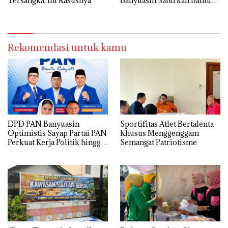
Tersangka, Ini Kasusnya
Banyuasin Salurkan Bantuan
Cadangan Pangan
Pemerintah Tahun 2025
Rekomendasi untuk kamu
DPD PAN Banyuasin
Sportifitas Atlet Bertalenta
Optimistis Sayap Partai PAN
Khusus Menggenggam
Perkuat Kerja Politik hingga
Semangat Patriotisme
Tingkat RT