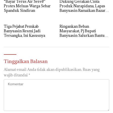
“Bayar Terus Air Seret!”
Dukung Gerakan Cinta
Protes Meluas Warga Sebar
Produk Narapidana, Lapas
Spanduk Sindiran
Banyuasin Ramaikan Bazar
HBP ke-62
Tiga Pejabat Pemkab
Ringankan Beban
Banyuasin Resmi Jadi
Masyarakat, Pj Bupati
Tersangka, Ini Kasusnya
Banyuasin Salurkan Bantuan
Cadangan Pangan
Pemerintah Tahun 2025
Tinggalkan Balasan
Alamat email Anda tidak akan dipublikasikan.
Ruas yang
wajib ditandai
*