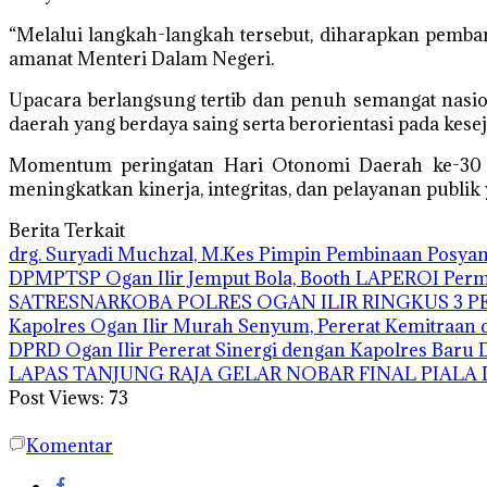
“Melalui langkah-langkah tersebut, diharapkan pembang
amanat Menteri Dalam Negeri.
Upacara berlangsung tertib dan penuh semangat nas
daerah yang berdaya saing serta berorientasi pada kese
Momentum peringatan Hari Otonomi Daerah ke-30 ini
meningkatkan kinerja, integritas, dan pelayanan publi
Berita Terkait
drg. Suryadi Muchzal, M.Kes Pimpin Pembinaan Posyandu
DPMPTSP Ogan Ilir Jemput Bola, Booth LAPEROI Per
SATRESNARKOBA POLRES OGAN ILIR RINGKUS 3 P
Kapolres Ogan Ilir Murah Senyum, Pererat Kemitraan
DPRD Ogan Ilir Pererat Sinergi dengan Kapolres Bar
LAPAS TANJUNG RAJA GELAR NOBAR FINAL PIALA
Post Views:
73
Komentar