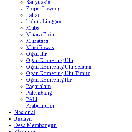
Banyuasin
Empat Lawang
Lahat
Lubuk Linggau
Muba
Muara Enim
Muratara
Musi Rawas
Ogan Ilir
Ogan Komering Ulu
Ogan Komering Ulu Selatan
Ogan Komering Ulu Timur
Ogan Komering Ilir
Pagaralam
Palembang
PALI
Prabumulih
Nasional
Budaya
Desa Membangun
Ekonomi