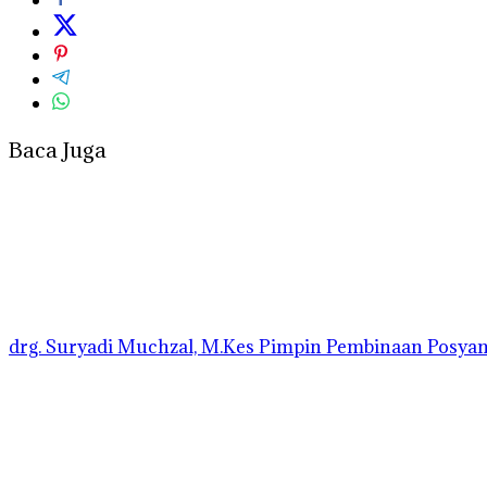
Baca Juga
drg. Suryadi Muchzal, M.Kes Pimpin Pembinaan Posyandu