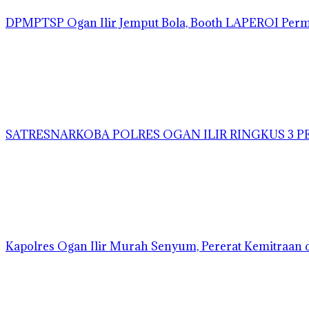
DPMPTSP Ogan Ilir Jemput Bola, Booth LAPEROI Per
SATRESNARKOBA POLRES OGAN ILIR RINGKUS 3 P
Kapolres Ogan Ilir Murah Senyum, Pererat Kemitraan