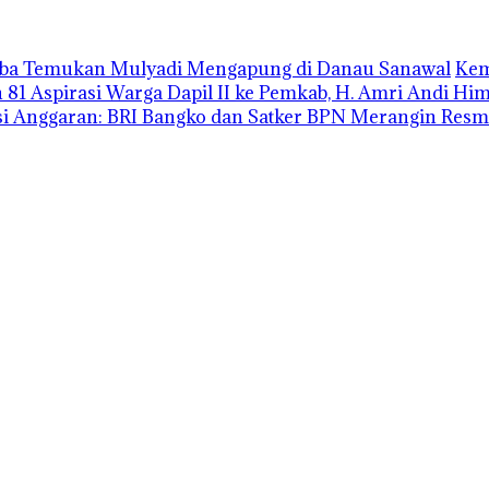
uba Temukan Mulyadi Mengapung di Danau Sanawal
Kem
1 Aspirasi Warga Dapil II ke Pemkab, H. Amri Andi H
i Anggaran: BRI Bangko dan Satker BPN Merangin Resm