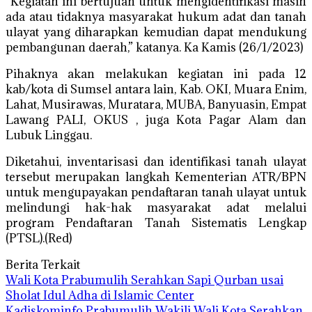
“Kegiatan ini bertujuan untuk mengidentifikasi masih
ada atau tidaknya masyarakat hukum adat dan tanah
ulayat yang diharapkan kemudian dapat mendukung
pembangunan daerah,” katanya. Ka Kamis (26/1/2023)
Pihaknya akan melakukan kegiatan ini pada 12
kab/kota di Sumsel antara lain, Kab. OKI, Muara Enim,
Lahat, Musirawas, Muratara, MUBA, Banyuasin, Empat
Lawang PALI, OKUS , juga Kota Pagar Alam dan
Lubuk Linggau.
Diketahui, inventarisasi dan identifikasi tanah ulayat
tersebut merupakan langkah Kementerian ATR/BPN
untuk mengupayakan pendaftaran tanah ulayat untuk
melindungi hak-hak masyarakat adat melalui
program Pendaftaran Tanah Sistematis Lengkap
(PTSL).(Red)
Berita Terkait
Wali Kota Prabumulih Serahkan Sapi Qurban usai
Sholat Idul Adha di Islamic Center
Kadiskominfo Prabumulih Wakili Wali Kota Serahkan