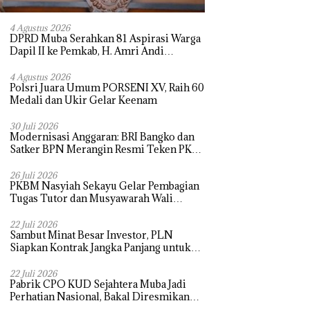
4 Agustus 2026
DPRD Muba Serahkan 81 Aspirasi Warga
Dapil II ke Pemkab, H. Amri Andi
Himpun Usulan Terbanyak
4 Agustus 2026
Polsri Juara Umum PORSENI XV, Raih 60
Medali dan Ukir Gelar Keenam
30 Juli 2026
Modernisasi Anggaran: BRI Bangko dan
Satker BPN Merangin Resmi Teken PKS
Penerbitan KKP
26 Juli 2026
PKBM Nasyiah Sekayu Gelar Pembagian
Tugas Tutor dan Musyawarah Wali
Murid Tahun Ajaran 2026/2027
22 Juli 2026
Sambut Minat Besar Investor, PLN
Siapkan Kontrak Jangka Panjang untuk
Akselerasi Proyek PSEL
22 Juli 2026
Pabrik CPO KUD Sejahtera Muba Jadi
Perhatian Nasional, Bakal Diresmikan
Presiden Prabowo