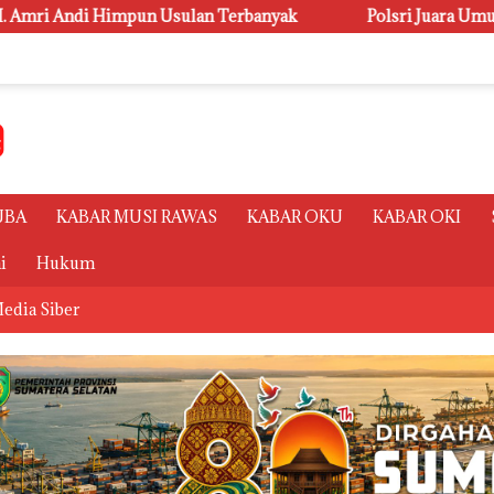
lan Terbanyak
Polsri Juara Umum PORSENI XV, Raih 60 
UBA
KABAR MUSI RAWAS
KABAR OKU
KABAR OKI
i
Hukum
edia Siber