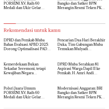
PORSENI XV, Raih 60
Bangko dan Satker BPN
Medali dan Ukir Gelar
Merangin Resmi Teken PKS
Keenam
Penerbitan KKP
Rekomendasi untuk kamu
DPRD dan Pemkab Muba
Pencarian Dua Hari Berakhir
Bahas Evaluasi APBD 2025:
Duka, Tim Gabungan Muba
Dorong Optimalisasi PAD
Temukan Mulyadi
dan Sinergi Antar-Instansi
Mengapung di Danau
Sanawal
Kemerdekaan Bukan
DPRD Muba Serahkan 81
Sekadar Seremoni, tetapi
Aspirasi Warga Dapil II ke
Kewajiban Negara
Pemkab, H. Amri Andi
Menyejahterakan Rakyat
Himpun Usulan Terbanyak
Polsri Juara Umum
Modernisasi Anggaran: BRI
PORSENI XV, Raih 60
Bangko dan Satker BPN
Medali dan Ukir Gelar
Merangin Resmi Teken PKS
Keenam
Penerbitan KKP