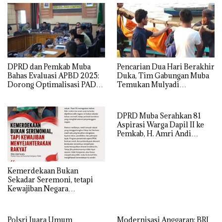
DPRD dan Pemkab Muba
Pencarian Dua Hari Berakhir
Bahas Evaluasi APBD 2025:
Duka, Tim Gabungan Muba
Dorong Optimalisasi PAD
Temukan Mulyadi
dan Sinergi Antar-Instansi
Mengapung di Danau
Sanawal
DPRD Muba Serahkan 81
Aspirasi Warga Dapil II ke
Pemkab, H. Amri Andi
Himpun Usulan Terbanyak
Kemerdekaan Bukan
Sekadar Seremoni, tetapi
Kewajiban Negara
Menyejahterakan Rakyat
Polsri Juara Umum
Modernisasi Anggaran: BRI