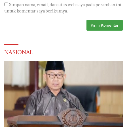
3
30 Juli 2026
Modernisasi Anggaran: BRI Bangko dan Satker BPN
Merangin Resmi Teken PKS Penerbitan KKP
4
26 Juli 2026
PKBM Nasyiah Sekayu Gelar Pembagian Tugas Tutor
dan Musyawarah Wali Murid Tahun Ajaran 2026/2027
5
22 Juli 2026
Sambut Minat Besar Investor, PLN Siapkan Kontrak
Jangka Panjang untuk Akselerasi Proyek PSEL
6
22 Juli 2026
Pabrik CPO KUD Sejahtera Muba Jadi Perhatian
Nasional, Bakal Diresmikan Presiden Prabowo