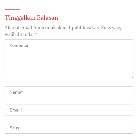
NASIONAL
1
4 Agustus 2026
DPRD Muba Serahkan 81 Aspirasi Warga Dapil II ke
Pemkab, H. Amri Andi Himpun Usulan Terbanyak
2
4 Agustus 2026
Polsri Juara Umum PORSENI XV, Raih 60 Medali dan
Ukir Gelar Keenam