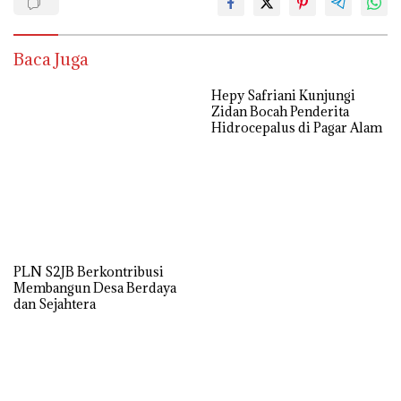
Baca Juga
PLN S2JB Berkontribusi
Hepy Safriani Kunjungi
Membangun Desa Berdaya
Zidan Bocah Penderita
dan Sejahtera
Hidrocepalus di Pagar Alam
Ini Harapan Masyarakat
Sempat Diklaim Oleh
Pagar Alam kepada Hepy-
Kandidat Lain Akhirnya
Efsi
Demokrat Usung Pasangan
Hepy-Efsi.
Kans Hepy-Efsi Semakin
SMSI Sumsel Resmi Lantik
Tak Terbedung Enam Parpol
SMSI Pagar Alam
Non Parlemen Siap
Berkoalisi
Rekomendasi untuk kamu