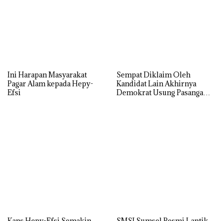
PLN S2JB Berkontribusi
Hepy Safriani Kunjungi
Membangun Desa Berdaya
Zidan Bocah Penderita
dan Sejahtera
Hidrocepalus di Pagar Alam
Ini Harapan Masyarakat
Sempat Diklaim Oleh
Pagar Alam kepada Hepy-
Kandidat Lain Akhirnya
Efsi
Demokrat Usung Pasangan
Hepy-Efsi.
Kans Hepy-Efsi Semakin
SMSI Sumsel Resmi Lantik
Tak Terbedung Enam Parpol
SMSI Pagar Alam
Non Parlemen Siap
Berkoalisi
Tinggalkan Balasan
Alamat email Anda tidak akan dipublikasikan.
Ruas yang
wajib ditandai
*