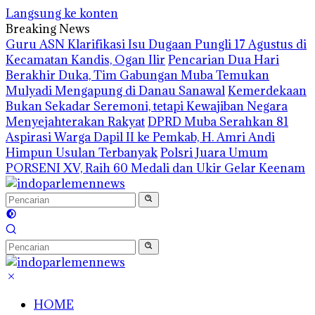
Langsung ke konten
Breaking News
Guru ASN Klarifikasi Isu Dugaan Pungli 17 Agustus di
Kecamatan Kandis, Ogan Ilir
Pencarian Dua Hari
Berakhir Duka, Tim Gabungan Muba Temukan
Mulyadi Mengapung di Danau Sanawal
Kemerdekaan
Bukan Sekadar Seremoni, tetapi Kewajiban Negara
Menyejahterakan Rakyat
DPRD Muba Serahkan 81
Aspirasi Warga Dapil II ke Pemkab, H. Amri Andi
Himpun Usulan Terbanyak
Polsri Juara Umum
PORSENI XV, Raih 60 Medali dan Ukir Gelar Keenam
HOME