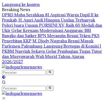
Langsung ke konten
Breaking News
DPRD Muba Serahkan 81 Aspirasi Warga Dapil II ke
Pemkab, H. Amri Andi Himpun Usulan Terbanyak
Polsri Juara Umum PORSENI XV, Raih 60 Medali dan
Ukir Gelar Keenam
Modernisasi Anggaran: BRI
Bangko dan Satker BPN Merangin Resmi Teken PKS
Penerbitan KKP
M. Djody Nugraha Resmi Masuk
Parlemen Palembang, Langsung Bertugas di Komisi I
PKBM Nasyiah Sekayu Gelar Pembagian Tugas Tutor
dan Musyawarah Wali Murid Tahun Ajaran
2026/2027