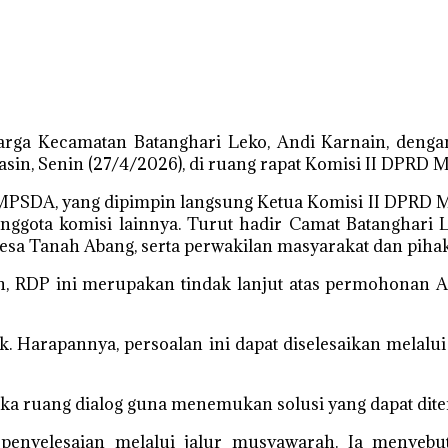
arga Kecamatan Batanghari Leko, Andi Karnain, deng
in, Senin (27/4/2026), di ruang rapat Komisi II DPRD 
ST MPSDA, yang dipimpin langsung Ketua Komisi II DPRD
ta anggota komisi lainnya. Turut hadir Camat Batangh
desa Tanah Abang, serta perwakilan masyarakat dan piha
 RDP ini merupakan tindak lanjut atas permohonan An
rbaik. Harapannya, persoalan ini dapat diselesaikan me
a ruang dialog guna menemukan solusi yang dapat dite
enyelesaian melalui jalur musyawarah. Ia menyebut k