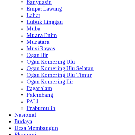
Banyuasin
Empat Lawang
Lahat
Lubuk Linggau
Muba
Muara Enim
Muratara
Musi Rawas
Ogan Ilir
Ogan Komering Ulu
Ogan Komering Ulu Selatan
Ogan Komering Ulu Timur
Ogan Komering Ilir
Pagaralam
Palembang
PALI
Prabumulih
Nasional
Budaya
Desa Membangun
Ekonomi