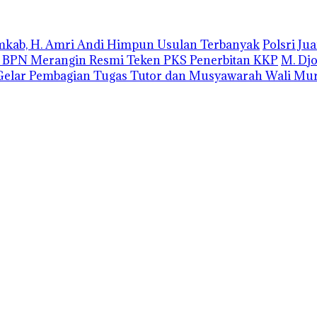
emkab, H. Amri Andi Himpun Usulan Terbanyak
Polsri J
r BPN Merangin Resmi Teken PKS Penerbitan KKP
M. Dj
elar Pembagian Tugas Tutor dan Musyawarah Wali Mur