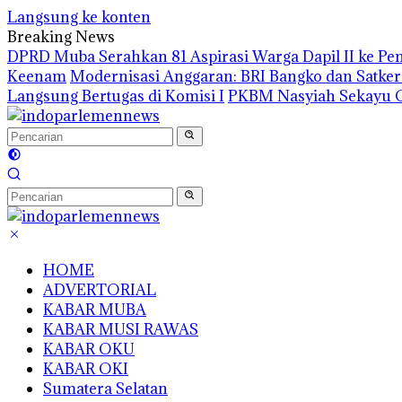
Langsung ke konten
Breaking News
DPRD Muba Serahkan 81 Aspirasi Warga Dapil II ke P
Keenam
Modernisasi Anggaran: BRI Bangko dan Satke
Langsung Bertugas di Komisi I
PKBM Nasyiah Sekayu G
HOME
ADVERTORIAL
KABAR MUBA
KABAR MUSI RAWAS
KABAR OKU
KABAR OKI
Sumatera Selatan