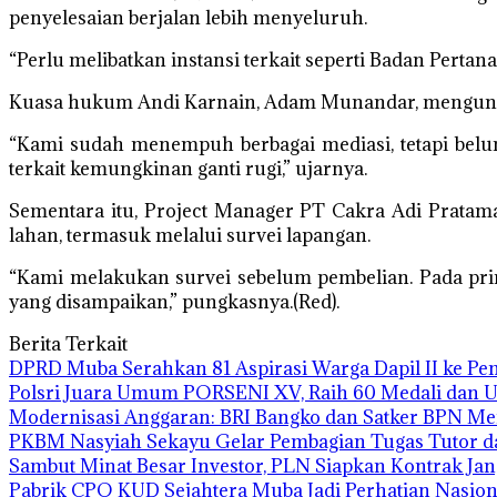
penyelesaian berjalan lebih menyeluruh.
“Perlu melibatkan instansi terkait seperti Badan Perta
Kuasa hukum Andi Karnain, Adam Munandar, mengungk
“Kami sudah menempuh berbagai mediasi, tetapi belum 
terkait kemungkinan ganti rugi,” ujarnya.
Sementara itu, Project Manager PT Cakra Adi Pratam
lahan, termasuk melalui survei lapangan.
“Kami melakukan survei sebelum pembelian. Pada prin
yang disampaikan,” pungkasnya.(Red).
Berita Terkait
DPRD Muba Serahkan 81 Aspirasi Warga Dapil II ke P
Polsri Juara Umum PORSENI XV, Raih 60 Medali dan 
Modernisasi Anggaran: BRI Bangko dan Satker BPN Me
PKBM Nasyiah Sekayu Gelar Pembagian Tugas Tutor 
Sambut Minat Besar Investor, PLN Siapkan Kontrak Ja
Pabrik CPO KUD Sejahtera Muba Jadi Perhatian Nasion