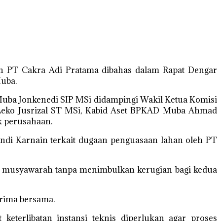
an PT Cakra Adi Pratama dibahas dalam Rapat Dengar
Muba.
 Muba Jonkenedi SIP MSi didampingi Wakil Ketua Komisi
ari Leko Jusrizal ST MSi, Kabid Aset BPKAD Muba Ahmad
k perusahaan.
di Karnain terkait dugaan penguasaan lahan oleh PT
lalui musyawarah tanpa menimbulkan kerugian bagi kedua
rima bersama.
eterlibatan instansi teknis diperlukan agar proses