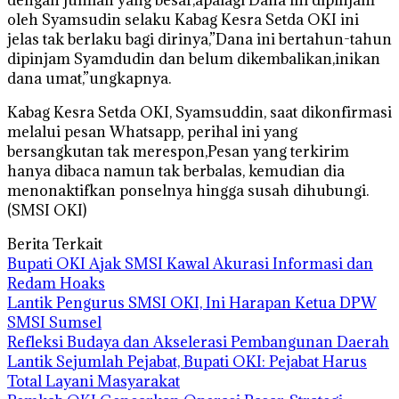
dengan jumlah yang besar,apalagi Dana ini dipinjam
oleh Syamsudin selaku Kabag Kesra Setda OKI ini
jelas tak berlaku bagi dirinya,”Dana ini bertahun-tahun
dipinjam Syamdudin dan belum dikembalikan,inikan
dana umat,”ungkapnya.
Kabag Kesra Setda OKI, Syamsuddin, saat dikonfirmasi
melalui pesan Whatsapp, perihal ini yang
bersangkutan tak merespon,Pesan yang terkirim
hanya dibaca namun tak berbalas, kemudian dia
menonaktifkan ponselnya hingga susah dihubungi.
(SMSI OKI)
Berita Terkait
Bupati OKI Ajak SMSI Kawal Akurasi Informasi dan
Redam Hoaks
Lantik Pengurus SMSI OKI, Ini Harapan Ketua DPW
SMSI Sumsel
Refleksi Budaya dan Akselerasi Pembangunan Daerah
Lantik Sejumlah Pejabat, Bupati OKI: Pejabat Harus
Total Layani Masyarakat