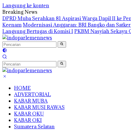
Langsung ke konten
Breaking News
DPRD Muba Serahkan 81 Aspirasi Warga Dapil II ke P
Keenam
Modernisasi Anggaran: BRI Bangko dan Satke
Langsung Bertugas di Komisi I
PKBM Nasyiah Sekayu G
HOME
ADVERTORIAL
KABAR MUBA
KABAR MUSI RAWAS
KABAR OKU
KABAR OKI
Sumatera Selatan