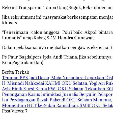
Rekruit Transparan, Tanpa Uang Sogok, Rekruitmen ang
Jika rekruitment ini, masyarakat berkesempatan menja
khusus.
“Penerimaan calon anggota Polri baik Akpol, binta
humanis” ucap Kabag SDM Hendra Gunawan.
Dalam pelaksanaanya melibatkan pengawas eksternal, t
Ps Paur Bagdalpers Ipda Andi Triana, jika sebelumnya
Kota Pagaralam.(fah)
Berita Terkait
Temuan BPK Jadi Dasar, Mata Nusantara Laporkan Dis
H. Misnadi Nahkodai KAHMI OKU Selatan, Yogi Ari Ru
Ayik Bidik Kursi Ketua PWI OKU Selatan, Tekankan Etik
Penanganan Kasus Intimidasi Jurnalis Bergulir, Pelapor 
Isu Perdagangan Ijazah Paket di OKU Selatan Mencuat,
Momentum HUT ke-9 dan Ramadhan, SMSI OKU Selata
Post Views:
7