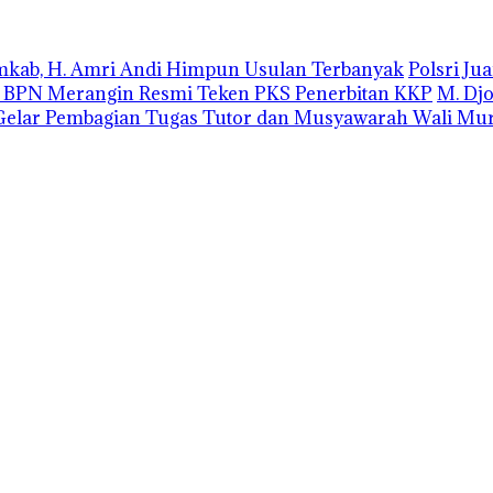
emkab, H. Amri Andi Himpun Usulan Terbanyak
Polsri J
r BPN Merangin Resmi Teken PKS Penerbitan KKP
M. Dj
elar Pembagian Tugas Tutor dan Musyawarah Wali Mur