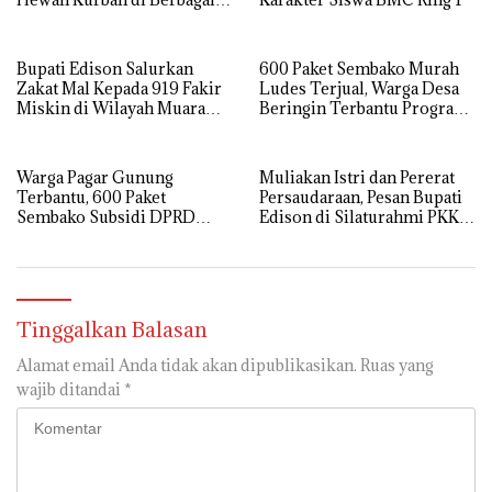
Wilayah Operasional
Bupati Edison Salurkan
600 Paket Sembako Murah
Zakat Mal Kepada 919 Fakir
Ludes Terjual, Warga Desa
Miskin di Wilayah Muara
Beringin Terbantu Program
Enim
Subsidi Pemda Muara Enim
Warga Pagar Gunung
Muliakan Istri dan Pererat
Terbantu, 600 Paket
Persaudaraan, Pesan Bupati
Sembako Subsidi DPRD
Edison di Silaturahmi PKK
Muara Enim Sold Out
Muara Enim
Tinggalkan Balasan
Alamat email Anda tidak akan dipublikasikan.
Ruas yang
wajib ditandai
*