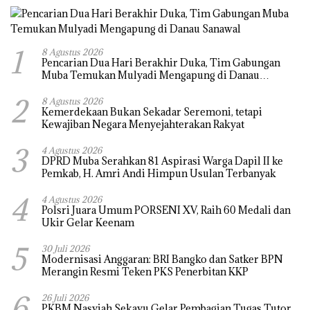
1
8 Agustus 2026
Pencarian Dua Hari Berakhir Duka, Tim Gabungan
Muba Temukan Mulyadi Mengapung di Danau
Sanawal
2
8 Agustus 2026
Kemerdekaan Bukan Sekadar Seremoni, tetapi
Kewajiban Negara Menyejahterakan Rakyat
3
4 Agustus 2026
DPRD Muba Serahkan 81 Aspirasi Warga Dapil II ke
Pemkab, H. Amri Andi Himpun Usulan Terbanyak
4
4 Agustus 2026
Polsri Juara Umum PORSENI XV, Raih 60 Medali dan
Ukir Gelar Keenam
5
30 Juli 2026
Modernisasi Anggaran: BRI Bangko dan Satker BPN
Merangin Resmi Teken PKS Penerbitan KKP
6
26 Juli 2026
PKBM Nasyiah Sekayu Gelar Pembagian Tugas Tutor