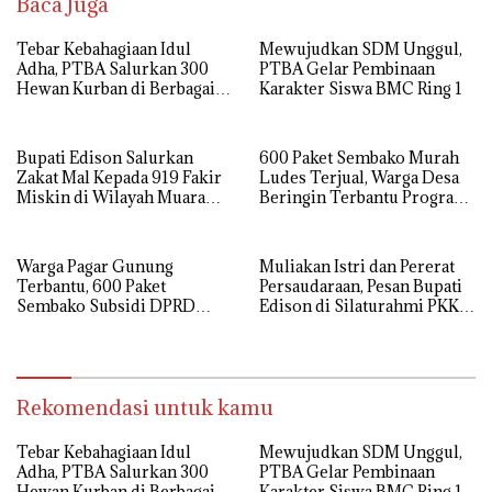
Baca Juga
Tebar Kebahagiaan Idul
Mewujudkan SDM Unggul,
Adha, PTBA Salurkan 300
PTBA Gelar Pembinaan
Hewan Kurban di Berbagai
Karakter Siswa BMC Ring 1
Wilayah Operasional
Bupati Edison Salurkan
600 Paket Sembako Murah
Zakat Mal Kepada 919 Fakir
Ludes Terjual, Warga Desa
Miskin di Wilayah Muara
Beringin Terbantu Program
Enim
Subsidi Pemda Muara Enim
Warga Pagar Gunung
Muliakan Istri dan Pererat
Terbantu, 600 Paket
Persaudaraan, Pesan Bupati
Sembako Subsidi DPRD
Edison di Silaturahmi PKK
Muara Enim Sold Out
Muara Enim
Rekomendasi untuk kamu
Tebar Kebahagiaan Idul
Mewujudkan SDM Unggul,
Adha, PTBA Salurkan 300
PTBA Gelar Pembinaan
Hewan Kurban di Berbagai
Karakter Siswa BMC Ring 1