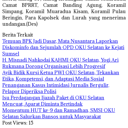
Camat BPRRT, Camat Banding Agung, Koramil
Simpang, Koramil Muaradua Kisam, Koramil Pulau
Beringin, Para Kapolsek dan Lurah yang menerima
undangan.(Des)
Berita Terkait
Temuan BPK Jadi Dasar, Mata Nusantara Laporkan
Diskominfo dan Sejumlah OPD OKU Selatan ke Kejati
Sumsel
H. Misnadi Nahkodai KAHMI OKU Selatan, Yogi Ari
Rukmana Dorong Organisasi Lebih Progresif
Ayik Bidik Kursi Ketua PWI OKU Selatan, Tekankan
Etika, Kompetensi, dan Adaptasi Media Sosial
Penanganan Kasus Intimidasi Jurnalis Bergulir,
Pelapor Diperiksa Polisi
Isu Perdagangan Ijazah Paket di OKU Selatan
Mencuat, Aparat Diminta Bertindak
Momentum HUT ke-9 dan Ramadhan, SMSI OKU
Selatan Salurkan Bansos untuk Masyarakat
Post Views:
15