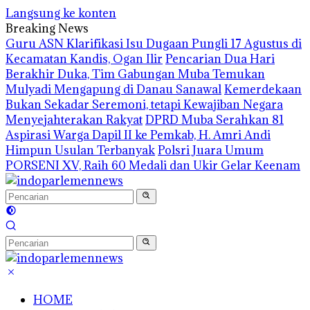
Langsung ke konten
Breaking News
Guru ASN Klarifikasi Isu Dugaan Pungli 17 Agustus di
Kecamatan Kandis, Ogan Ilir
Pencarian Dua Hari
Berakhir Duka, Tim Gabungan Muba Temukan
Mulyadi Mengapung di Danau Sanawal
Kemerdekaan
Bukan Sekadar Seremoni, tetapi Kewajiban Negara
Menyejahterakan Rakyat
DPRD Muba Serahkan 81
Aspirasi Warga Dapil II ke Pemkab, H. Amri Andi
Himpun Usulan Terbanyak
Polsri Juara Umum
PORSENI XV, Raih 60 Medali dan Ukir Gelar Keenam
HOME