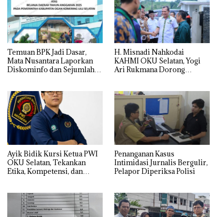
Temuan BPK Jadi Dasar,
H. Misnadi Nahkodai
Mata Nusantara Laporkan
KAHMI OKU Selatan, Yogi
Diskominfo dan Sejumlah
Ari Rukmana Dorong
OPD OKU Selatan ke Kejati
Organisasi Lebih Progresif
Sumsel
Ayik Bidik Kursi Ketua PWI
Penanganan Kasus
OKU Selatan, Tekankan
Intimidasi Jurnalis Bergulir,
Etika, Kompetensi, dan
Pelapor Diperiksa Polisi
Adaptasi Media Sosial