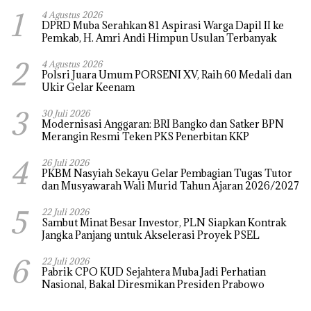
1
4 Agustus 2026
DPRD Muba Serahkan 81 Aspirasi Warga Dapil II ke
Pemkab, H. Amri Andi Himpun Usulan Terbanyak
2
4 Agustus 2026
Polsri Juara Umum PORSENI XV, Raih 60 Medali dan
Ukir Gelar Keenam
3
30 Juli 2026
Modernisasi Anggaran: BRI Bangko dan Satker BPN
Merangin Resmi Teken PKS Penerbitan KKP
4
26 Juli 2026
PKBM Nasyiah Sekayu Gelar Pembagian Tugas Tutor
dan Musyawarah Wali Murid Tahun Ajaran 2026/2027
5
22 Juli 2026
Sambut Minat Besar Investor, PLN Siapkan Kontrak
Jangka Panjang untuk Akselerasi Proyek PSEL
6
22 Juli 2026
Pabrik CPO KUD Sejahtera Muba Jadi Perhatian
Nasional, Bakal Diresmikan Presiden Prabowo