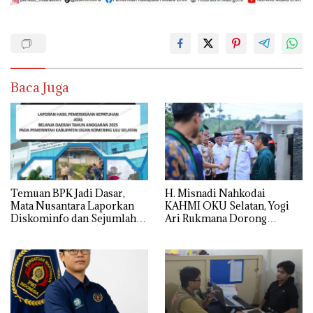
Baca Juga
Temuan BPK Jadi Dasar,
H. Misnadi Nahkodai
Mata Nusantara Laporkan
KAHMI OKU Selatan, Yogi
Diskominfo dan Sejumlah
Ari Rukmana Dorong
OPD OKU Selatan ke Kejati
Organisasi Lebih Progresif
Sumsel