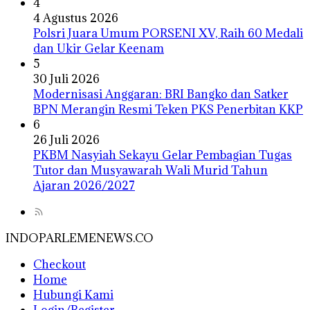
4
4 Agustus 2026
Polsri Juara Umum PORSENI XV, Raih 60 Medali
dan Ukir Gelar Keenam
5
30 Juli 2026
Modernisasi Anggaran: BRI Bangko dan Satker
BPN Merangin Resmi Teken PKS Penerbitan KKP
6
26 Juli 2026
PKBM Nasyiah Sekayu Gelar Pembagian Tugas
Tutor dan Musyawarah Wali Murid Tahun
Ajaran 2026/2027
INDOPARLEMENEWS.CO
Checkout
Home
Hubungi Kami
Login/Register