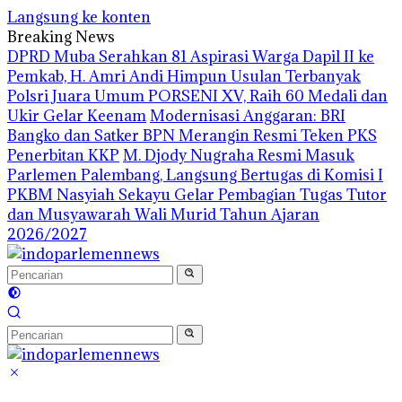
Langsung ke konten
Breaking News
DPRD Muba Serahkan 81 Aspirasi Warga Dapil II ke
Pemkab, H. Amri Andi Himpun Usulan Terbanyak
Polsri Juara Umum PORSENI XV, Raih 60 Medali dan
Ukir Gelar Keenam
Modernisasi Anggaran: BRI
Bangko dan Satker BPN Merangin Resmi Teken PKS
Penerbitan KKP
M. Djody Nugraha Resmi Masuk
Parlemen Palembang, Langsung Bertugas di Komisi I
PKBM Nasyiah Sekayu Gelar Pembagian Tugas Tutor
dan Musyawarah Wali Murid Tahun Ajaran
2026/2027