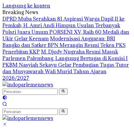
Langsung ke konten
Breaking News
DPRD Muba Serahkan 81 Aspirasi Warga Dapil II ke
Pemkab, H. Amri Andi Himpun Usulan Terbanyak
Polsri Juara Umum PORSENI XV, Raih 60 Medali dan
Ukir Gelar Keenam
Modernisasi Anggaran: BRI
Bangko dan Satker BPN Merangin Resmi Teken PKS
Penerbitan KKP
M. Djody Nugraha Resmi Masuk
Parlemen Palembang, Langsung Bertugas di Komisi I
PKBM Nasyiah Sekayu Gelar Pembagian Tugas Tutor
dan Musyawarah Wali Murid Tahun Ajaran
2026/2027