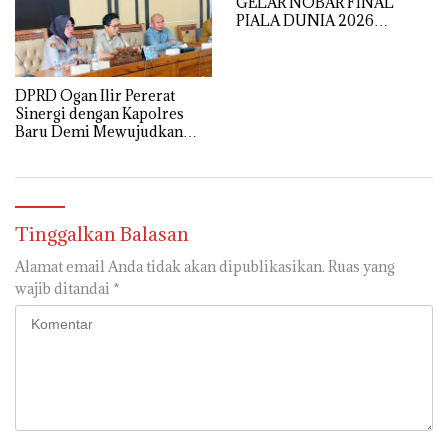
GELAR NOBAR FINAL
PIALA DUNIA 2026
BERSAMA TNI, PERKUAT
SINERGI DAN KEAMANAN
DPRD Ogan Ilir Pererat
Sinergi dengan Kapolres
Baru Demi Mewujudkan
Kamtibmas yang Kondusif
Tinggalkan Balasan
Alamat email Anda tidak akan dipublikasikan.
Ruas yang
wajib ditandai
*