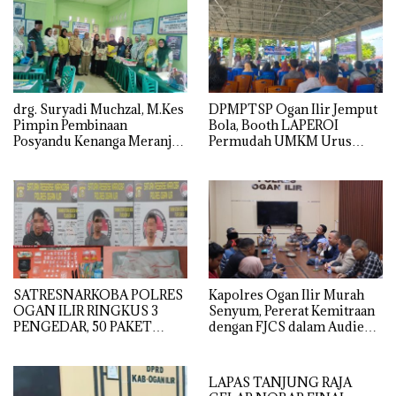
drg. Suryadi Muchzal, M.Kes
DPMPTSP Ogan Ilir Jemput
Pimpin Pembinaan
Bola, Booth LAPEROI
Posyandu Kenanga Meranjat
Permudah UMKM Urus
Ilir, Dinkes Ogan Ilir
Legalitas Usaha di
Optimistis Raih Prestasi
Pemulutan
Provinsi
SATRESNARKOBA POLRES
Kapolres Ogan Ilir Murah
OGAN ILIR RINGKUS 3
Senyum, Pererat Kemitraan
PENGEDAR, 50 PAKET
dengan FJCS dalam Audiensi
SABU GAGAL DIEDARKAN
Penuh Keakraban
LAPAS TANJUNG RAJA