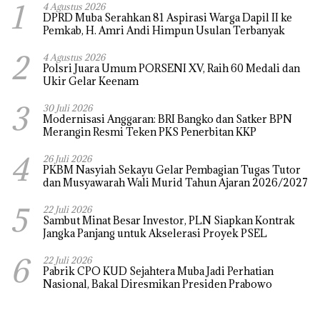
1
4 Agustus 2026
DPRD Muba Serahkan 81 Aspirasi Warga Dapil II ke
Pemkab, H. Amri Andi Himpun Usulan Terbanyak
2
4 Agustus 2026
Polsri Juara Umum PORSENI XV, Raih 60 Medali dan
Ukir Gelar Keenam
3
30 Juli 2026
Modernisasi Anggaran: BRI Bangko dan Satker BPN
Merangin Resmi Teken PKS Penerbitan KKP
4
26 Juli 2026
PKBM Nasyiah Sekayu Gelar Pembagian Tugas Tutor
dan Musyawarah Wali Murid Tahun Ajaran 2026/2027
5
22 Juli 2026
Sambut Minat Besar Investor, PLN Siapkan Kontrak
Jangka Panjang untuk Akselerasi Proyek PSEL
6
22 Juli 2026
Pabrik CPO KUD Sejahtera Muba Jadi Perhatian
Nasional, Bakal Diresmikan Presiden Prabowo