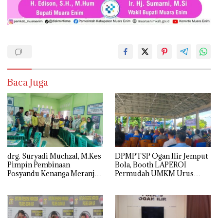
Baca Juga
drg. Suryadi Muchzal, M.Kes
DPMPTSP Ogan Ilir Jemput
Pimpin Pembinaan
Bola, Booth LAPEROI
Posyandu Kenanga Meranjat
Permudah UMKM Urus
Ilir, Dinkes Ogan Ilir
Legalitas Usaha di
Optimistis Raih Prestasi
Pemulutan
Provinsi