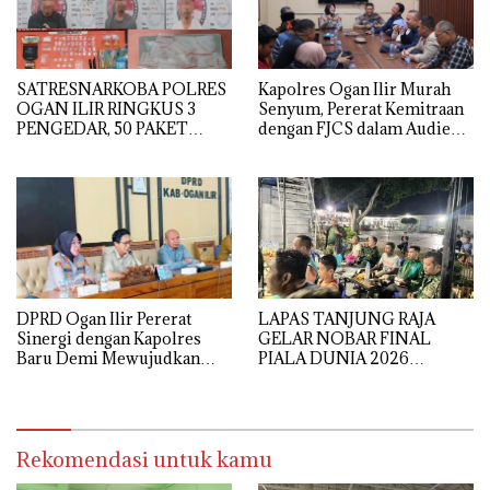
SATRESNARKOBA POLRES
Kapolres Ogan Ilir Murah
OGAN ILIR RINGKUS 3
Senyum, Pererat Kemitraan
PENGEDAR, 50 PAKET
dengan FJCS dalam Audiensi
SABU GAGAL DIEDARKAN
Penuh Keakraban
LAPAS TANJUNG RAJA
DPRD Ogan Ilir Pererat
GELAR NOBAR FINAL
Sinergi dengan Kapolres
PIALA DUNIA 2026
Baru Demi Mewujudkan
BERSAMA TNI, PERKUAT
Kamtibmas yang Kondusif
SINERGI DAN KEAMANAN
Rekomendasi untuk kamu