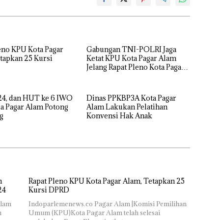
eno KPU Kota Pagar
Gabungan TNI-POLRI Jaga
tapkan 25 Kursi
Ketat KPU Kota Pagar Alam
Jelang Rapat Pleno Kota Pagar
Alam
4, dan HUT ke 6 IWO
Dinas PPKBP3A Kota Pagar
a Pagar Alam Potong
Alam Lakukan Pelatihan
g
Konvensi Hak Anak
n
Rapat Pleno KPU Kota Pagar Alam, Tetapkan 25
24
Kursi DPRD
alam
Indoparlemenews.co Pagar Alam |Komisi Pemilihan
n
Umum (KPU)Kota Pagar Alam telah selesai