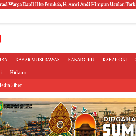
kab, H. Amri Andi Himpun Usulan Terbanyak
Polsri Juar
UBA
KABAR MUSI RAWAS
KABAR OKU
KABAR OKI
i
Hukum
edia Siber