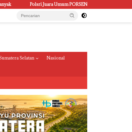
a Umum PORSENI XV, Raih 60 Medali dan Ukir Gelar Keenam
Sumatera Selatan
Nasional