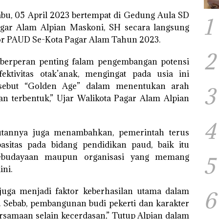
bu, 05 April 2023 bertempat di Gedung Aula SD
1
agar Alam Alpian Maskoni, SH secara langsung
r PAUD Se-Kota Pagar Alam Tahun 2023.
2
t berperan penting falam pengembangan potensi
fektivitas otak’anak, mengingat pada usia ini
sebut “Golden Age” dalam menentukan arah
3
n terbentuk,” Ujar Walikota Pagar Alam Alpian
4
tannya juga menambahkan, pemerintah terus
sitas pada bidang pendidikan paud, baik itu
Kebudayaan maupun organisasi yang memang
5
ini.
juga menjadi faktor keberhasilan utama dalam
6
 Sebab, pembangunan budi pekerti dan karakter
rsamaan selain kecerdasan,” Tutup Alpian dalam