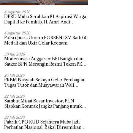
4 Agustus 2026
DPRD Muba Serahkan 81 Aspirasi Warga
Dapil II ke Pemkab, H. Amri Andi
Himpun Usulan Terbanyak
4 Agustus 2026
Polsri Juara Umum PORSENI XV, Raih 60
Medali dan Ukir Gelar Keenam
30 Juli 2026
Modernisasi Anggaran: BRI Bangko dan
Satker BPN Merangin Resmi Teken PKS
Penerbitan KKP
26 Juli 2026
PKBM Nasyiah Sekayu Gelar Pembagian
Tugas Tutor dan Musyawarah Wali
Murid Tahun Ajaran 2026/2027
22 Juli 2026
Sambut Minat Besar Investor, PLN
Siapkan Kontrak Jangka Panjang untuk
Akselerasi Proyek PSEL
22 Juli 2026
Pabrik CPO KUD Sejahtera Muba Jadi
Perhatian Nasional, Bakal Diresmikan
Presiden Prabowo