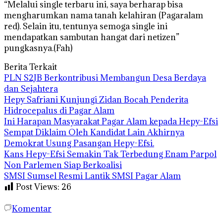
“Melalui single terbaru ini, saya berharap bisa
mengharumkan nama tanah kelahiran (Pagaralam
red). Selain itu, tentunya semoga single ini
mendapatkan sambutan hangat dari netizen”
pungkasnya.(Fah)
Berita Terkait
PLN S2JB Berkontribusi Membangun Desa Berdaya
dan Sejahtera
Hepy Safriani Kunjungi Zidan Bocah Penderita
Hidrocepalus di Pagar Alam
Ini Harapan Masyarakat Pagar Alam kepada Hepy-Efsi
Sempat Diklaim Oleh Kandidat Lain Akhirnya
Demokrat Usung Pasangan Hepy-Efsi.
Kans Hepy-Efsi Semakin Tak Terbedung Enam Parpol
Non Parlemen Siap Berkoalisi
SMSI Sumsel Resmi Lantik SMSI Pagar Alam
Post Views:
26
Komentar