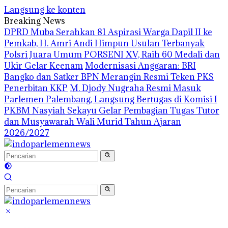
Langsung ke konten
Breaking News
DPRD Muba Serahkan 81 Aspirasi Warga Dapil II ke
Pemkab, H. Amri Andi Himpun Usulan Terbanyak
Polsri Juara Umum PORSENI XV, Raih 60 Medali dan
Ukir Gelar Keenam
Modernisasi Anggaran: BRI
Bangko dan Satker BPN Merangin Resmi Teken PKS
Penerbitan KKP
M. Djody Nugraha Resmi Masuk
Parlemen Palembang, Langsung Bertugas di Komisi I
PKBM Nasyiah Sekayu Gelar Pembagian Tugas Tutor
dan Musyawarah Wali Murid Tahun Ajaran
2026/2027