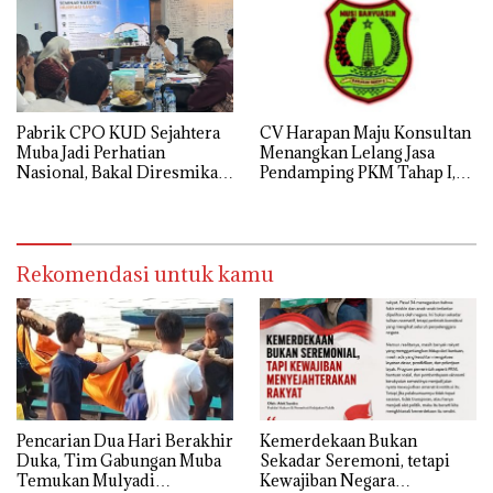
Pabrik CPO KUD Sejahtera
CV Harapan Maju Konsultan
Muba Jadi Perhatian
Menangkan Lelang Jasa
Nasional, Bakal Diresmikan
Pendamping PKM Tahap I,
Presiden Prabowo
Transparansi Pelaksanaan
Jadi Harapan Publik
Rekomendasi untuk kamu
Pencarian Dua Hari Berakhir
Kemerdekaan Bukan
Duka, Tim Gabungan Muba
Sekadar Seremoni, tetapi
Temukan Mulyadi
Kewajiban Negara