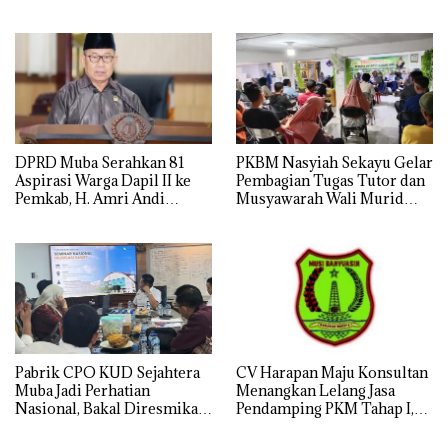
Mengapung di Danau
Menyejahterakan Rakyat
Sanawal
DPRD Muba Serahkan 81
PKBM Nasyiah Sekayu Gelar
Aspirasi Warga Dapil II ke
Pembagian Tugas Tutor dan
Pemkab, H. Amri Andi
Musyawarah Wali Murid
Himpun Usulan Terbanyak
Tahun Ajaran 2026/2027
Pabrik CPO KUD Sejahtera
CV Harapan Maju Konsultan
Muba Jadi Perhatian
Menangkan Lelang Jasa
Nasional, Bakal Diresmikan
Pendamping PKM Tahap I,
Presiden Prabowo
Transparansi Pelaksanaan
Jadi Harapan Publik