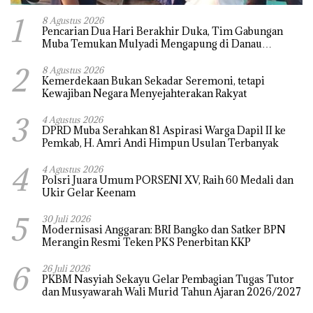
1
8 Agustus 2026
Pencarian Dua Hari Berakhir Duka, Tim Gabungan
Muba Temukan Mulyadi Mengapung di Danau
Sanawal
2
8 Agustus 2026
Kemerdekaan Bukan Sekadar Seremoni, tetapi
Kewajiban Negara Menyejahterakan Rakyat
3
4 Agustus 2026
DPRD Muba Serahkan 81 Aspirasi Warga Dapil II ke
Pemkab, H. Amri Andi Himpun Usulan Terbanyak
4
4 Agustus 2026
Polsri Juara Umum PORSENI XV, Raih 60 Medali dan
Ukir Gelar Keenam
5
30 Juli 2026
Modernisasi Anggaran: BRI Bangko dan Satker BPN
Merangin Resmi Teken PKS Penerbitan KKP
6
26 Juli 2026
PKBM Nasyiah Sekayu Gelar Pembagian Tugas Tutor
dan Musyawarah Wali Murid Tahun Ajaran 2026/2027