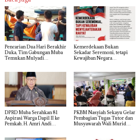
Pencarian Dua Hari Berakhir
Kemerdekaan Bukan
Duka, Tim Gabungan Muba
Sekadar Seremoni, tetapi
Temukan Mulyadi
Kewajiban Negara
Mengapung di Danau
Menyejahterakan Rakyat
Sanawal
DPRD Muba Serahkan 81
PKBM Nasyiah Sekayu Gelar
Aspirasi Warga Dapil II ke
Pembagian Tugas Tutor dan
Pemkab, H. Amri Andi
Musyawarah Wali Murid
Himpun Usulan Terbanyak
Tahun Ajaran 2026/2027