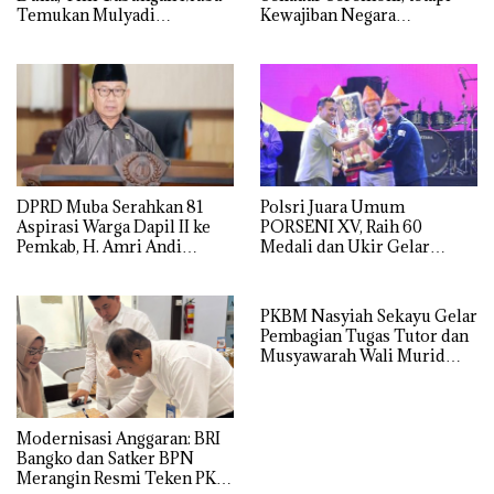
Temukan Mulyadi
Kewajiban Negara
Mengapung di Danau
Menyejahterakan Rakyat
Sanawal
DPRD Muba Serahkan 81
Polsri Juara Umum
Aspirasi Warga Dapil II ke
PORSENI XV, Raih 60
Pemkab, H. Amri Andi
Medali dan Ukir Gelar
Himpun Usulan Terbanyak
Keenam
PKBM Nasyiah Sekayu Gelar
Pembagian Tugas Tutor dan
Musyawarah Wali Murid
Tahun Ajaran 2026/2027
Modernisasi Anggaran: BRI
Bangko dan Satker BPN
Merangin Resmi Teken PKS