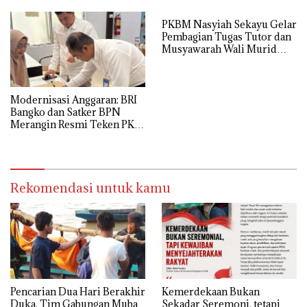
PKBM Nasyiah Sekayu Gelar
Pembagian Tugas Tutor dan
Musyawarah Wali Murid
Tahun Ajaran 2026/2027
Modernisasi Anggaran: BRI
Bangko dan Satker BPN
Merangin Resmi Teken PKS
Penerbitan KKP
Rekomendasi untuk kamu
Pencarian Dua Hari Berakhir
Kemerdekaan Bukan
Duka, Tim Gabungan Muba
Sekadar Seremoni, tetapi