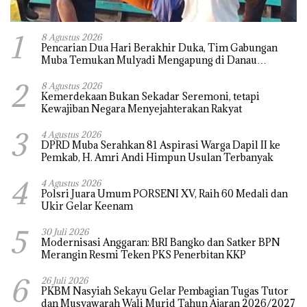
1
8 Agustus 2026
Pencarian Dua Hari Berakhir Duka, Tim Gabungan
Muba Temukan Mulyadi Mengapung di Danau
Sanawal
2
8 Agustus 2026
Kemerdekaan Bukan Sekadar Seremoni, tetapi
Kewajiban Negara Menyejahterakan Rakyat
3
4 Agustus 2026
DPRD Muba Serahkan 81 Aspirasi Warga Dapil II ke
Pemkab, H. Amri Andi Himpun Usulan Terbanyak
4
4 Agustus 2026
Polsri Juara Umum PORSENI XV, Raih 60 Medali dan
Ukir Gelar Keenam
5
30 Juli 2026
Modernisasi Anggaran: BRI Bangko dan Satker BPN
Merangin Resmi Teken PKS Penerbitan KKP
6
26 Juli 2026
PKBM Nasyiah Sekayu Gelar Pembagian Tugas Tutor
dan Musyawarah Wali Murid Tahun Ajaran 2026/2027