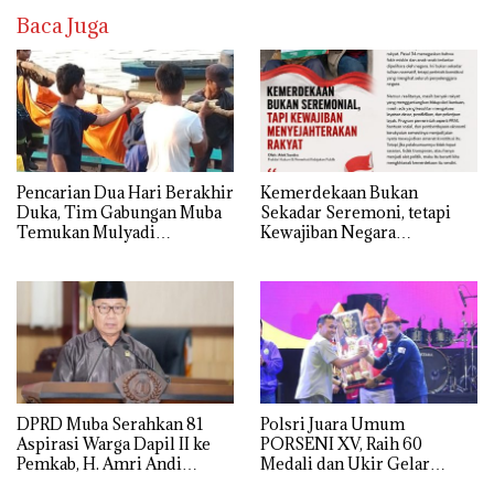
Baca Juga
Pencarian Dua Hari Berakhir
Kemerdekaan Bukan
Duka, Tim Gabungan Muba
Sekadar Seremoni, tetapi
Temukan Mulyadi
Kewajiban Negara
Mengapung di Danau
Menyejahterakan Rakyat
Sanawal
DPRD Muba Serahkan 81
Polsri Juara Umum
Aspirasi Warga Dapil II ke
PORSENI XV, Raih 60
Pemkab, H. Amri Andi
Medali dan Ukir Gelar
Himpun Usulan Terbanyak
Keenam